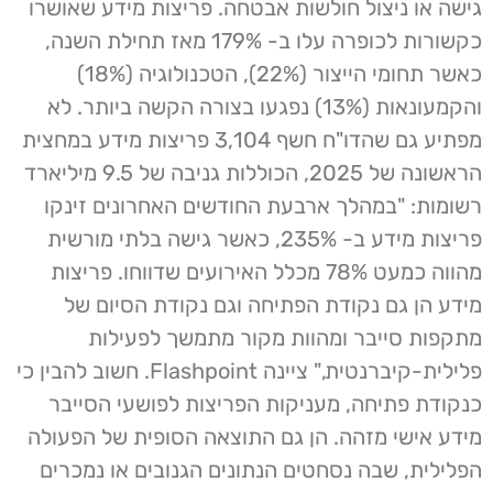
גישה או ניצול חולשות אבטחה. פריצות מידע שאושרו
כקשורות לכופרה עלו ב- 179% מאז תחילת השנה,
כאשר תחומי הייצור (22%), הטכנולוגיה (18%)
והקמעונאות (13%) נפגעו בצורה הקשה ביותר. לא
מפתיע גם שהדו"ח חשף 3,104 פריצות מידע במחצית
הראשונה של 2025, הכוללות גניבה של 9.5 מיליארד
רשומות: "במהלך ארבעת החודשים האחרונים זינקו
פריצות מידע ב- 235%, כאשר גישה בלתי מורשית
מהווה כמעט 78% מכלל האירועים שדווחו. פריצות
מידע הן גם נקודת הפתיחה וגם נקודת הסיום של
מתקפות סייבר ומהוות מקור מתמשך לפעילות
פלילית-קיברנטית," ציינה Flashpoint. חשוב להבין כי
כנקודת פתיחה, מעניקות הפריצות לפושעי הסייבר
מידע אישי מזהה. הן גם התוצאה הסופית של הפעולה
הפלילית, שבה נסחטים הנתונים הגנובים או נמכרים