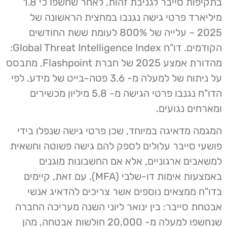
בתקיפות סייבר לגניבת זהות, לאחר שחשפו כי 1.8
מיליארד פרטי גישה נגנבו במחצית הראשונה של
2025 – עלייה של 800% לעומת ששת החודשים
הקודמים. דו"ח Global Threat Intelligence Index:
מהדורת אמצע 2025 של חברת Flashpoint, מתבסס
על ניתוח של למעלה מ- 3.6 פטה-בייט של מידע. לפי
הדו"ח נגנבו פרטי הגישה מ- 5.8 מיליון מכשירים
ומארחים נגועים.
המגמה מדאיגה במיוחד, שכן פרטי גישה שנפלו בידי
פושעי סייבר עלולים לספק להם גישה פשוטה וחשאית
למשאבים ארגוניים, אלא אם החשבונות מוגנים
באמצעות אימות דו-שלבי (MFA). עם זאת, קיימים
בדו"ח ממצאים נוספים אשר צריכים להדאיג אנשי
אבטחת סייבר: בין ינואר ליוני השנה מעריכה החברה
שנחשפו למעלה מ- 20,000 חולשות אבטחה, מהן