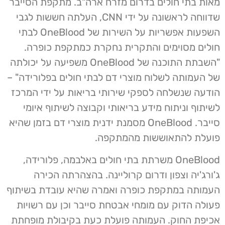
מאות בתי חולים בדרום מזרח ארה"ב. מתקפת הסייבר
שדווחה לראשונה על ידי CNN, העלתה חששות לגבי
השפעות אפשריות על השירות של OneBlood לבתי
חולים מסוימים והתקרית נחקרת כמתקפת כופרה.
"השבתת התוכנה של OneBlood משפיעה על יכולתה
של העמותה לשלוח מוצרי דם לבתי חולים בפלורידה" –
הודעה שנשלחה לספקי שירותי בריאות על ידי המרכז
לשיתוף וניתוח מידע בריאותי וקבוצה לשיתוף איומי
סייבר. OneBlood מסמנת ידנית מוצרי דם בזמן שהיא
פועלת להתאוששות מהמתקפה.
OneBlood משרתת בתי חולים באלבמה, פלורידה,
ג'ורג'יה וצפון ודרום קרוליינה. בהצהרתה הכירה
העמותה במתקפת כופרה ואמרה שהיא עובדת בשיתוף
פעולה הדוק עם מומחי אבטחת סייבר וכן עם רשויות
אכיפת החוק. העמותה פועלת כעת בקיבולת מופחתת