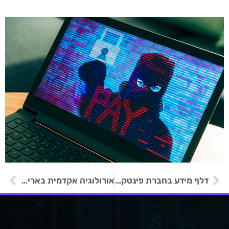
דלף מידע בחברת פינטק בעקבות מתקפת דיוג על אחד העובדים
אורולוגיה אקדמית באריזונה הזהירה 73,000 איש מפני דלף מידע של מספרי זהות, מידע רפואי ופיננסי