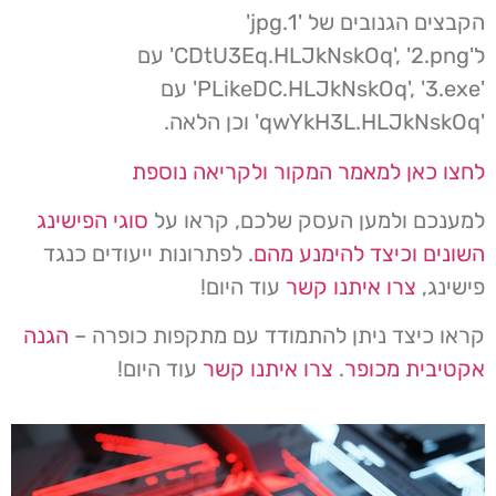
הקבצים הגנובים של '1.jpg'
ל'CDtU3Eq.HLJkNskOq', '2.png' עם
'PLikeDC.HLJkNskOq', '3.exe' עם
'qwYkH3L.HLJkNskOq' וכן הלאה.
לחצו כאן למאמר המקור ולקריאה נוספת
למענכם ולמען העסק שלכם,
קראו על
סוגי הפישינג
השונים וכיצד להימנע מהם
. לפתרונות ייעודים כנגד
פישינג,
צרו איתנו קשר
עוד היום!
קראו כיצד ניתן להתמודד עם מתקפות כופרה –
הגנה
אקטיבית מכופר
.
צרו איתנו קשר
עוד היום!