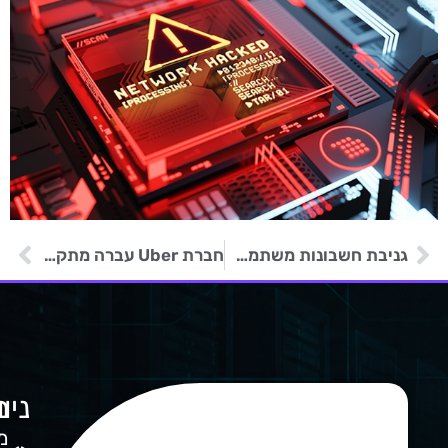
גניבת חשבונות משתמשים במתקפת פישינג – דיוג
חברת Uber עברה מתקפת סייבר
ניו
מ
ה
מ