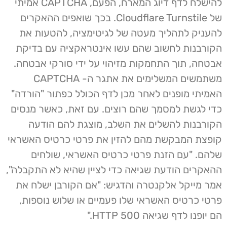
להישלח לדף דיוג המארח, הפעם, CAPTCHA אמיתי
של Cloudflare Turnstile. בכך שואפים ההאקרים
להעניק לתהליך מעטה של לגיטימציה, להטעות את
הקורבנות לחשוב שהם עשו אינטראקציה עם בדיקת
אבטחה, תוך התחמקות מזיהוי על ידי סורקי אבטחה.
משתמשים המשלימים את אתגר ה- CAPTCHA
האמיתי מופנים לאחר מכן לדף הכולל כפתור "הורדה"
כדי לגשת למסמך שהם רוצים. עם זאת, כאשר מנסים
הקורבנות להשלים את השלב, מוצגת להם הודעה
קופצת המבקשת מהם להזין את פרטי כרטיס האשראי
שלהם. "עם הזנת פרטי כרטיס האשראי, שולחים
ההאקרים הודעת שגיאה כדי לציין שהיא לא התקבלה",
אמר מייקל אלקנטרה והדגיש: "אם הקורבן ישלח את
פרטי כרטיס האשראי שלו פעמיים או שלוש נוספות,
הם יופנו לדף שגיאה HTTP 500."