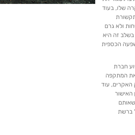
ה שלו, בעוד
 עברו לפעולות ידניות. הודעת CMMC לתקשורת
ות ולא גרם
בשלב זה היא
שפעה הכספית
חוקרי אתר BleepingComputer בסיוע חברת
ביצעו את המתקפה
י חשבון השייכים לעובד CMMC בשוק האקרים, עוד
בין האישור
שאותם
 ברשת