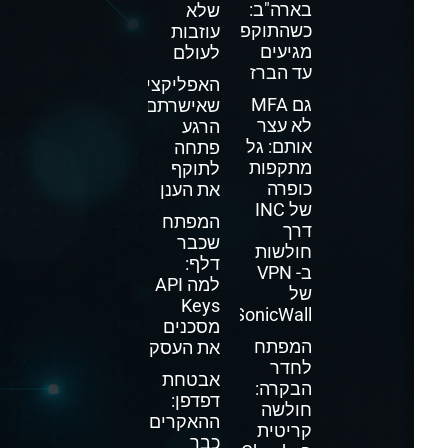
בארה"ב:
שלא
כשהתוקפים
עוזבות
מגיעים
לעולם
עד הברז
האפליקציה
גם MFA
שאישרתם
לא עצר
הרגע
אותם: גל
פתחה
מתקפות
לתוקף
כופרה
את הענן
של INC
המפתח
דרך
שכבר
חולשות
דלף:
ב- VPN
למה API
של
Keys
SonicWall
מסכנים
המפתח
את העסק
לחדר
אבטחת
הבקרה:
דפדפן:
חולשה
ההאקרים
קריטית
כבר