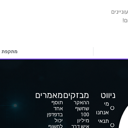
ניינים
ם!
מתקפת סי
ניווט
מבזקים
מאמרים
ההאקר
תוסף
מי
שחשף
אחד
אנחנו
100
בדפדפן
תנאי
מיליון
יכול
איש דרך
לחשוף