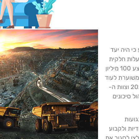
 הודיע כי היה יעד
שר השביתה את פעילותו. CMMC, בבעלות חלקית
של Mitsubishi Materials Corporation מייצרת בממוצע 100 מיליון
 משוערת לעוד
32 שנים. מתקפת הכופרה התרחשה ב- 27 בדצמבר 2022 וצוות ה-
ל סיכונים
ערכות הנגועות
יות ולקבוע
קפת הכופרה. המהנדסים של CMMC נאלצו לסגור את