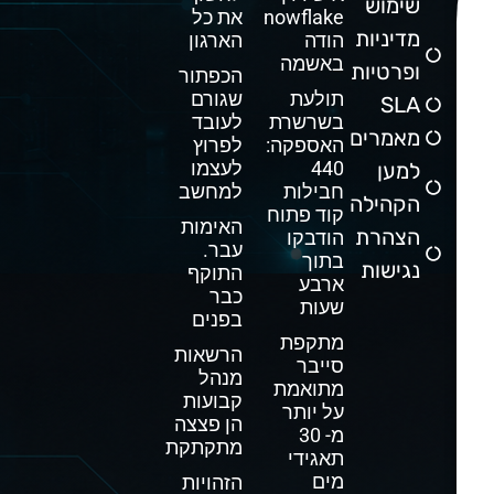
שימוש
Snowflake
את כל
מדיניות
הודה
הארגון
באשמה
ופרטיות
הכפתור
תולעת
שגורם
SLA
בשרשרת
לעובד
מאמרים
האספקה:
לפרוץ
440
לעצמו
למען
חבילות
למחשב
הקהילה
קוד פתוח
האימות
הצהרת
הודבקו
עבר.
בתוך
נגישות
התוקף
ארבע
כבר
שעות
בפנים
מתקפת
הרשאות
סייבר
מנהל
מתואמת
קבועות
על יותר
הן פצצה
מ- 30
מתקתקת
תאגידי
מים
הזהויות