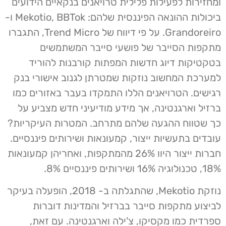
ומחזירות לפעילות פלילית טרויאנים בנקאיים הידועים
ביכולות ההונאה הפיננסית שלהם: Mekotio, BBTok ו-
Grandoreiro. על פי דיווח של Trend Micro, התגברו
מתקפות הסייבר של פושעי סייבר המשתמשים
בטקטיקות דיוג חדשות המפתות קורבנות להוריד
למערכת המחשוב נוזקות שמטרתן לגנוב אישורי בנק
רגישים. הטרויאנים הללו התמקדו בעבר באזורים כמו
ברזיל וארגנטינה, אך מידע מודיעיני חדש מצביע על
כך שטווח ההגעה שלהם מתרחב. המטרות העיקריות?
עובדים בתעשיות ייצור, קמעונאות ושירותים פיננסיים.
חברות ייצור היוו 26% מהמתקפות, ואחריהן קמעונאות
18%, טכנולוגיה 16% ושירותים פיננסיים 8%.
נוזקת Mekotio, שהתגלתה ב- 2018, הופעלה בעיקר
לביצוע מתקפות סייבר בברזיל והמדינות דוברות
ספרדית כמו מקסיקו, צ'ילה וארגנטינה. עם זאת,