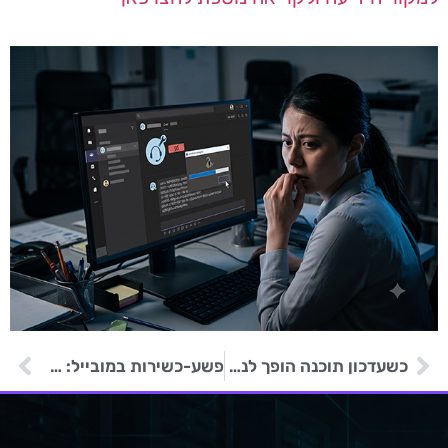
כשעדכון תוכנה הופך לנשק: מתקפה איראנית נגד ספקי IT ישראליים
פשע-כשירות במובייל: RedWing הופכת גניבת בנקאות למנוי חודשי בטלגרם