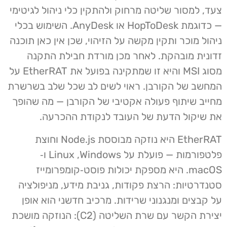
צעד, למסור שליטה מרחוק ולהתקין כלי ניהול לגיטימי
— כדוגמת HopToDesk או AnyDesk. השימוש בכלי
ניהול מוכר ותקין מקשה על הזיהוי, שכן אין כאן תוכנה
זדונית מובהקת. לאחר מכן מורדת חבילת התקנה
מסוג MSI והיא זו שמתקינה בפועל את EtherRAT על
המחשב של הקורבן. ראוי לשים לב שכל שלב בשרשרת
מחייב שיתוף פעולה אקטיבי של הקורבן — מה שהופך
את שיקול הדעת של העובד לנקודת ההכרעה.
EtherRAT היא נוזקה מבוססת Node.js וחוצת
פלטפורמות — פועלת על Windows, ‏Linux ו‑
macOS. היא מספקת יכולות פוסט‑קומפרומייז
סטנדרטיות: הרצת פקודות, גניבת מידע, מניפולציה
על קבצים ומנגנוני שרידות. מרכיב חדשני הוא אופן
יצירת הקשר עם שרת השליטה (C2): הנוזקה מושכת