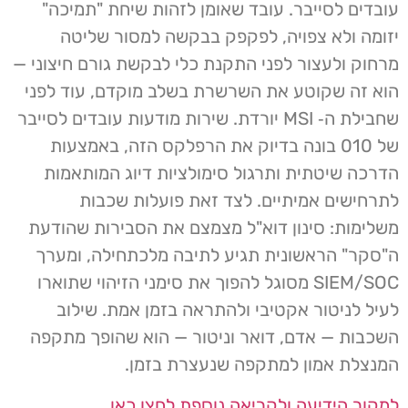
עובדים לסייבר. עובד שאומן לזהות שיחת "תמיכה"
יזומה ולא צפויה, לפקפק בבקשה למסור שליטה
מרחוק ולעצור לפני התקנת כלי לבקשת גורם חיצוני —
הוא זה שקוטע את השרשרת בשלב מוקדם, עוד לפני
שחבילת ה‑ MSI יורדת. שירות מודעות עובדים לסייבר
של 010 בונה בדיוק את הרפלקס הזה, באמצעות
הדרכה שיטתית ותרגול סימולציות דיוג המותאמות
לתרחישים אמיתיים. לצד זאת פועלות שכבות
משלימות: סינון דוא"ל מצמצם את הסבירות שהודעת
ה"סקר" הראשונית תגיע לתיבה מלכתחילה, ומערך
SIEM/SOC מסוגל להפוך את סימני הזיהוי שתוארו
לעיל לניטור אקטיבי ולהתראה בזמן אמת. שילוב
השכבות — אדם, דואר וניטור — הוא שהופך מתקפה
המנצלת אמון למתקפה שנעצרת בזמן.
למקור הידיעה ולקריאה נוספת לחצו כאן