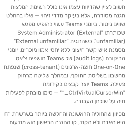
חשוב לציין שהדיווח עצמו אינו כולל רשימת המלצות
הגנה מסודרת, אלא בעיקר מדדי זיהוי — ואלו בהחלט
שווים ניטור. ביומני Teams עשוי להופיע מפגש
שכותרתו "System Administrator (External
unfamiliar)", כשהתגית "External unfamiliar"
מסמנת איש קשר חיצוני ללא יחסי אמון מוכרים. יומני
הביקורת (audit logs) של Teams חושפים צ'אט
One‑on‑One חוצה‑ארגונים (cross‑tenant) שנפתח
מחשבון בשליטת התוקף. ובמהלך שליטה מרחוק
פעילה, ‏Teams יוצר קבצים בקידומת
"CtrlVirtualCursorWin_*" — סימן מובהק לפעילות
חיה על שולחן העבודה.
מכיוון שהחוליה הראשונה והחלשה ביותר בשרשרת הזו
היא האדם ולא הקוד, קו ההגנה הראשון הוא מודעות