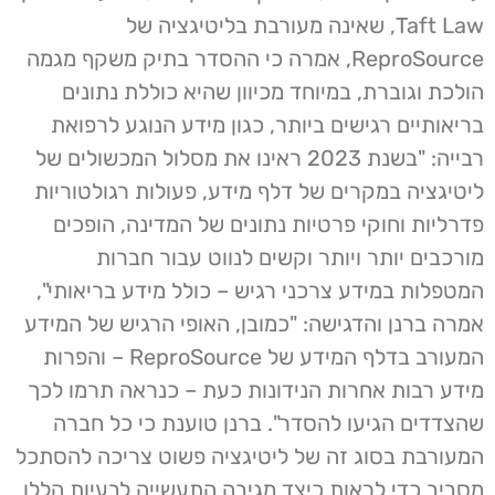
Taft Law, שאינה מעורבת בליטיגציה של
ReproSource, אמרה כי ההסדר בתיק משקף מגמה
הולכת וגוברת, במיוחד מכיוון שהיא כוללת נתונים
בריאותיים רגישים ביותר, כגון מידע הנוגע לרפואת
רבייה: "בשנת 2023 ראינו את מסלול המכשולים של
ליטיגציה במקרים של דלף מידע, פעולות רגולטוריות
פדרליות וחוקי פרטיות נתונים של המדינה, הופכים
מורכבים יותר ויותר וקשים לנווט עבור חברות
המטפלות במידע צרכני רגיש – כולל מידע בריאותי",
אמרה ברנן והדגישה: "כמובן, האופי הרגיש של המידע
המעורב בדלף המידע של ReproSource – והפרות
מידע רבות אחרות הנידונות כעת – כנראה תרמו לכך
שהצדדים הגיעו להסדר". ברנן טוענת כי כל חברה
המעורבת בסוג זה של ליטיגציה פשוט צריכה להסתכל
מסביב כדי לראות כיצד מגיבה התעשייה לבעיות הללו