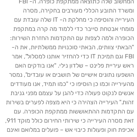
המחשוב שלה כתוצאה ממתקפת כופרה. ה- FBI
ומשרד התובע הכללי מעורבים בחקירה, מסרה
העירייה והוסיפה כי מחלקת ה- IT שלה עובדת עם
מומחי אבטחת סייבר כדי ללמוד מה קרה במתקפת
הכופרה ולמה לצפות עם התקדמות החזרת השירות:
"הבאתי צוותים, הבאתי סוכנויות ממשלתיות, את ה-
FBI וגם תמיכת IT כדי להחזיר אותנו למסלול", אמר
ראש עיריית פלינט – שלדון נילי. "אנו בודקים האם
הושפעו נתונים אישיים של תושבים או עובדים", נמסר
מהעירייה וכמו כן הוסיפו כי "כמו תמיד, אנו מעודדים
אנשים לנקוט פעולה כדי להגן על עצמם מפני גניבת
זהות." העירייה הצהירה כי היא מצפה לפערים בשירות
עם התקדמות ההתאוששות ממתקפת הכופרה. עם
זאת מסרה העירייה כי שירותי החירום כולל מוקד 911,
אכיפת חוק ופעולות כיבוי אש – פועלים במלואם ואינם