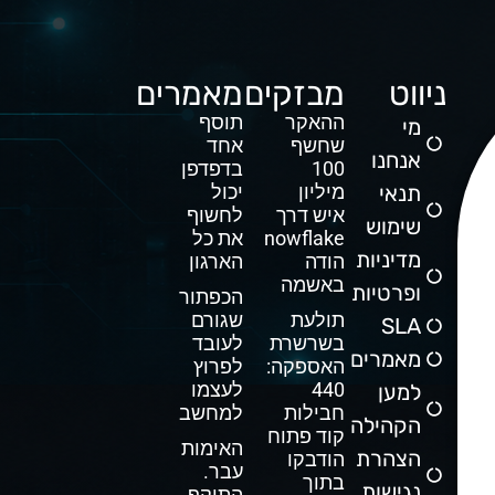
ניווט
מבזקים
מאמרים
ההאקר
תוסף
מי
שחשף
אחד
אנחנו
100
בדפדפן
תנאי
מיליון
יכול
איש דרך
לחשוף
שימוש
Snowflake
את כל
מדיניות
הודה
הארגון
באשמה
ופרטיות
הכפתור
תולעת
שגורם
SLA
בשרשרת
לעובד
מאמרים
האספקה:
לפרוץ
440
לעצמו
למען
חבילות
למחשב
הקהילה
קוד פתוח
האימות
הצהרת
הודבקו
עבר.
בתוך
נגישות
התוקף