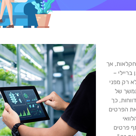
חקלאות, אך
ת הסייבר בשנת 2025. ג'ונתן בריילי –
Food and Ag-IS, הזהיר לא רק מפני
תמשך של
וחות, כך
את הפרטים
Re והדגיש: "הלוואי
ף פרטים