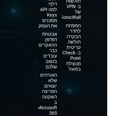
חולשות
דלף:
ב- VPN
למה API
של
Keys
SonicWall
מסכנים
המפתח
את העסק
לחדר
אבטחת
הבקרה:
דפדפן:
חולשה
ההאקרים
קריטית
כבר
ב‑ Check
עובדים
Point
בטאב
מנוצלת
שלכם
בפועל
האורחים
שלא
יוצאים:
הפריצה
השקטה
ב
Microsoft
365