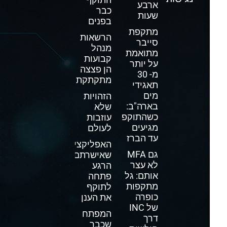
ארבע
כבר
שעות
בפנים
מתקפת
הרשאות
סייבר
מנהל
מתואמת
קבועות
על יותר
הן פצצה
מ- 30
מתקתקת
תאגידי
מים
הזהויות
בארה"ב:
שלא
כשהתוקפים
עוזבות
מגיעים
לעולם
עד הברז
האפליקציה
גם MFA
שאישרתם
לא עצר
הרגע
אותם: גל
פתחה
מתקפות
לתוקף
כופרה
את הענן
של INC
המפתח
דרך
שכבר