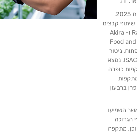
את זה."
העלייה החלה ברבעון הרביעי של 2024 ונמשכה גם בשנת 2025,
עיקר לפריצה של Clop לשירות שיתוף קבצים
פופולרי. בריילי ציין שגם קבוצות כופרה כמו RansomHub ו- Akira
זון ללא הרף. Food and Ag-ISAC
וח, ניטור
רשת אפלה ושיתוף מידע בין חברי המועצה הלאומית של ISAC. נמצא
 31 מתקפות כופרה בינואר ו- 35 מתקפות כופרה
 לפני ירידה ל- 18 מתקפות כופרה במרץ. 84 מתקפות
פרן ברבעון
אשר השפיעו
 הגדולה
וכן, מתקפה