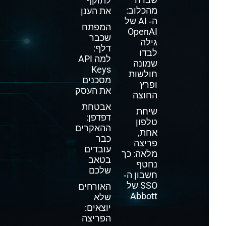
לתוקף
מהכלוב:
את הענן
ה‑ AI של
המפתח
OpenAI
שכבר
גילה
דלף:
לבדו
למה API
שמונה
Keys
חולשות
מסכנים
ופרץ
את העסק
החוצה
אבטחת
שיחת
דפדפן:
טלפון
ההאקרים
אחת,
כבר
פריצה
עובדים
מלאה: כך
בטאב
נחטף
שלכם
חשבון ה‑
SSO של
האורחים
Abbott
שלא
יוצאים:
הפריצה