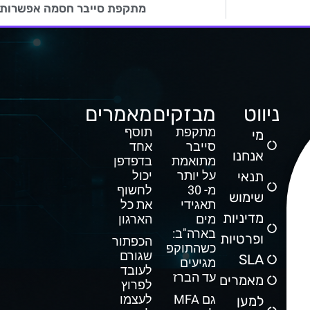
מתקפת סייבר חסמה אפשרות ח
ניווט
מבזקים
מאמרים
מתקפת
תוסף
מי
סייבר
אחד
אנחנו
מתואמת
בדפדפן
תנאי
על יותר
יכול
מ- 30
לחשוף
שימוש
תאגידי
את כל
מדיניות
מים
הארגון
בארה"ב:
ופרטיות
הכפתור
כשהתוקפים
שגורם
SLA
מגיעים
לעובד
עד הברז
מאמרים
לפרוץ
גם MFA
לעצמו
למען