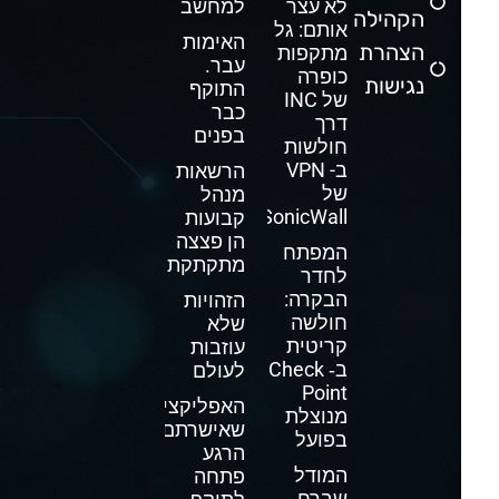
לא עצר
למחשב
הקהילה
אותם: גל
האימות
הצהרת
מתקפות
עבר.
כופרה
נגישות
התוקף
של INC
כבר
דרך
בפנים
חולשות
ב- VPN
הרשאות
של
מנהל
SonicWall
קבועות
הן פצצה
המפתח
מתקתקת
לחדר
הבקרה:
הזהויות
חולשה
שלא
קריטית
עוזבות
ב‑ Check
לעולם
Point
האפליקציה
מנוצלת
שאישרתם
בפועל
הרגע
המודל
פתחה
שברח