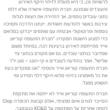
לרשויות וכן, כי היא פועלת לזיהוי היקף האירוע
והעובדים שנפגעו. חברת התעופה אישרה שלא דלפו
נתוני עובדים נוספים, אך הזהירה את הצוות לגלות
עירנות באשר להודעות חשודות. יינתנו הדרכה ותמיכה
נוספות ופרוטוקולי אבטחה עם שותפים ייבדקו במלואם
כדי למנוע הישנות המקרה: "חברת התעופה קוריאן
אייר מתייחסת לאירוע ברצינות רבה, במיוחד משום
שמדובר בנתוני עובדים, גם אם מקורם בנתוני צד
שלישי", אמר בהודעה לעובדים וו קי-הונג – סגן יו"ר
חברת התעופה קוריאן אייר והוסיף: "אנו ממקדים כעת
את כל מאמצינו בזיהוי מלוא היקף דלף המידע ומי
הושפע ממנו".
חברת התעופה קוריאן אייר לא ייחסה את מתקפת
הסייבר לגורם איום ספציפי, אולם קבוצת הכופרה Clop
לקחה אחריות על המתקפה על KC&D בנובמבר.