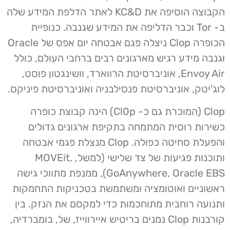
הקבוצה הוסיפה את KC&D לאתר הדלפת המידע שלה
ב- Tor וכבר הדליפה את המידע שגנבה. כנופיית
הכופרה Clop ניצלה פגם אבטחה יום אפס של Oracle
וגנבה מידע רגיש מארגונים רבים ברחבי העולם, כולל
Envoy Air, אוניברסיטת הרווארד, וושינגטון פוסט,
לוג'יטק, אוניברסיטת פנסילבניה ואוניברסיטת פיניקס.
Clop (המוכרת גם כ- Cl0p) הינה קבוצת כופרה
כשירות רוסית המתמחה בתקיפת ארגונים גדולים
והפעלת סחיטה כפולה. Clop מנצלת פגמי אבטחה
ותוכנות פגיעות של צד שלישי (למשל, MOVEit,
GoAnywhere, Oracle EBS), ממנפת מתווכי גישה
ראשוניים ואוטומציה ומשתמשת בטכניקות התחמקות
ותנועה רוחבית מתוחכמות כדי למקסם את הנזק. בין
קורבנות Clop נמנים בריטיש איירווייז, של, בומברדיה,