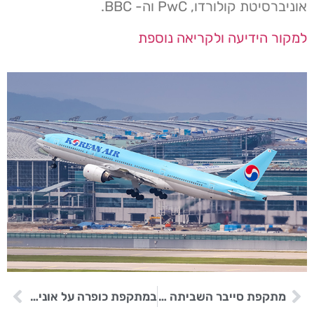
אוניברסיטת קולורדו, PwC וה- BBC.
למקור הידיעה ולקריאה נוספת
מתקפת סייבר השביתה את שירות הדואר של צרפת ואת זרוע הבנקאות שלה
במתקפת כופרה על אוניברסיטת פיניקס נגנב מידע של 3.4 מיליון אנשים