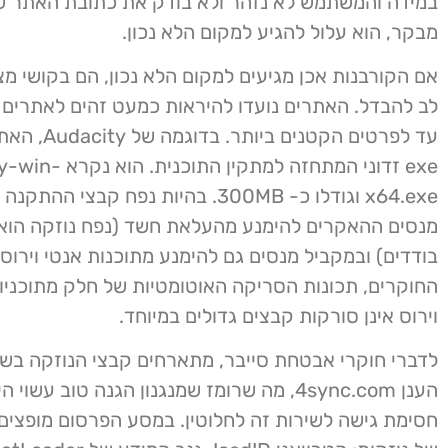
במידה והמשתמש לא נזהר ולא בודק את כתובת האתר ש
מבקר, הוא עלול להגיע למקום הלא נכון.
אם הקורבנות אכן מגיעים למקום הלא נכון, הם בקושי מצ
לב להבדל. האתרים נועדו להיראות כמעט זהים לאתרים 
עד לפרטים הקטנים 
exe זדוני המתחזה למתקין הת
x64.exe וגודלו כ- 300MB. בהיות נפח קבצי הה
בודדים) ובמקביל מנסים גם להימנע מתוכנות אנטי וירוס.
החוקרים, תכונות הסריקה האוטומטיות של חלק מתוכניו
וירוס אינן סורקות קבצים גדולים במיוחד.
לדברי חוקרי אבטחת סייבר, מתארחים קבצי הנוזקה בשי
הענן 4sync.com, מה שרומז שמנגנון הגנה טוב עשוי
חסימת גישה לשירות זה לחלוטין. במסע הפרסום מופצים 