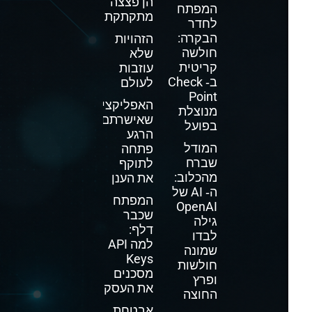
הן פצצה
המפתח
מתקתקת
לחדר
הבקרה:
הזהויות
חולשה
שלא
קריטית
עוזבות
ב‑ Check
לעולם
Point
האפליקציה
מנוצלת
שאישרתם
בפועל
הרגע
המודל
פתחה
שברח
לתוקף
מהכלוב:
את הענן
ה‑ AI של
המפתח
OpenAI
שכבר
גילה
דלף:
לבדו
למה API
שמונה
Keys
חולשות
מסכנים
ופרץ
את העסק
החוצה
אבטחת