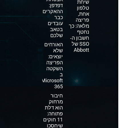
שיחת
דפדפן:
טלפון
ההאקרים
אחת,
כבר
פריצה
עובדים
מלאה: כך
בטאב
נחטף
שלכם
חשבון ה‑
SSO של
האורחים
Abbott
שלא
יוצאים:
הפריצה
השקטה
ב
Microsoft
365
חיבור
מרחוק
הוא דלת
פתוחה:
11 חוקים
שיחסכו