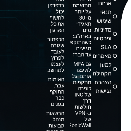
אנחנו
מתואמת
בדפדפן
תנאי
על יותר
יכול
מ- 30
לחשוף
שימוש
תאגידי
את כל
מדיניות
מים
הארגון
בארה"ב:
ופרטיות
הכפתור
כשהתוקפים
שגורם
SLA
מגיעים
לעובד
עד הברז
מאמרים
לפרוץ
גם MFA
לעצמו
למען
לא עצר
למחשב
הקהילה
אותם: גל
האימות
הצהרת
מתקפות
עבר.
כופרה
נגישות
התוקף
של INC
כבר
דרך
בפנים
חולשות
ב- VPN
הרשאות
של
מנהל
SonicWall
קבועות