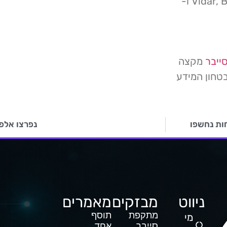
של נוזקות: הטרויאני IcedID, גנב המידע של Vidar, BatLoader ו-
ייבר
מקצה
טחון המידע
נפרצו אלפי 
ניווט
מבזקים
מאמרים
מתקפת
תוסף
מי
סייבר
אחד