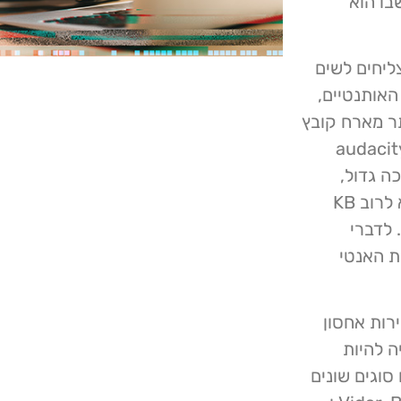
בו הוא
ליחים לשים
האותנטיים,
ביותר. בדוגמה של Audacity, האתר מארח קובץ
וכנית. הוא נקרא audacity-win-
תקנה כה גדול,
מנסים ההאקרים להימנע מהעלאת חשד (נפח נוזקה הוא לרוב KB
 לדברי
ת האנטי
רות אחסון
 היה להיות
סוגים שונים