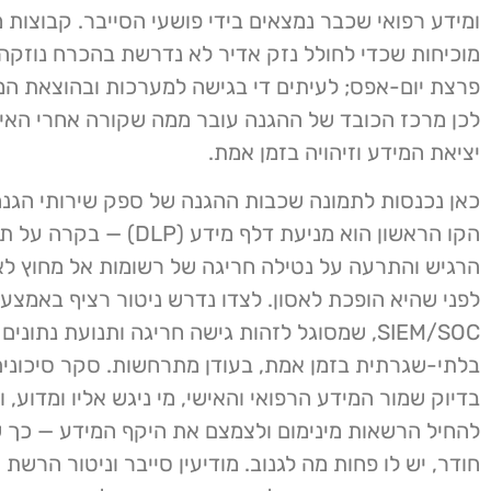
ומידע רפואי שכבר נמצאים בידי פושעי הסייבר. קבוצות מ
מוכיחות שכדי לחולל נזק אדיר לא נדרשת בהכרח נוזקה
פרצת יום-אפס; לעיתים די בגישה למערכות ובהוצאת המ
לכן מרכז הכובד של ההגנה עובר ממה שקורה אחרי האיר
יציאת המידע וזיהויה בזמן אמת.
כאן נכנסות לתמונה שכבות ההגנה של ספק שירותי הגנה
הקו הראשון הוא מניעת דלף מידע (LP
הרגיש והתרעה על נטילה חריגה של רשומות אל מחוץ לאר
לפני שהיא הופכת לאסון. לצדו נדרש ניטור רציף באמצע
SIEM/SOC, שמסוגל לזהות גישה חריגה ותנועת נתונים
בלתי-שגרתית בזמן אמת, בעודן מתרחשות. סקר סיכונים
בדיוק שמור המידע הרפואי והאישי, מי ניגש אליו ומדוע, 
להחיל הרשאות מינימום ולצמצם את היקף המידע — כך 
חודר, יש לו פחות מה לגנוב. מודיעין סייבר וניטור הרשת