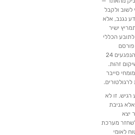
ניק מהאתר —
 לשוב ולקבל
ע נגנב, אלא
מריץ ישיר
לתובע הכללי
 פורסם
בפומבי או נחשף באינטרנט והיא מעמידה בחינם לרשות הנפגעים 24
קום זהות.
ומחי סייבר
לרגולטורים.
רגיש. זו לא
אלא גניבת
 יצא
 לשחזר מערכת
וח לאומי