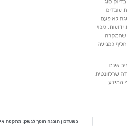
דיוק סוג
 עובדים
גת לא פעם
דועות. גיבוי
י שהמקרה
חליף למניעה
ב אינם
ה היחידה שרלוונטית
ף המידע
כשעדכון תוכנה הופך לנשק: מתקפה איראנית נגד