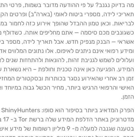
מה בדיוק נגנב? על פי ההודעה מדובר בשמות, פרטי הת
תאריכי לידה, מספרי ביטוח לאומי (בארה"ב) ופרטים הק
לבריאות. וכאן טמון ההבדל שהופך אירוע כזה לחמור במי
כשגונבים מכם סיסמה — אתם מחליפים אותה. כשדולף 
אשראי — הבנק מנפיק חדש. אבל תאריך לידה, מספר ביט
ומידע רפואי אינם ניתנים לאיפוס. אלו נתונים המלווים אד
ועלולים לשמש לגניבת זהות, להונאות ולהתחזות שנים ל
המידע. הפגיעה כאן אינה טכנית וחולפת – היא נשארת ע
זמן רב אחרי שהאירוע נסגר בכותרות ובסקטורים המחזי
האישי והרפואי הרגיש ביותר, מחיר הכשל גבוה במיוחד וא
הזמן.
הפר
מדטרוניק
בטענה שגנבה למעלה מ- 9 מיליון רשומות של מידע