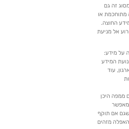
סוג זה גם
 מתוחכמת או
ידע החוצה.
וע אל מניעת
 על מידע:
D) — בקרה על תנועת המידע
גון, עוד
ות
 ממפה היכן
ומאפשר
שגם אם תוקף
 האפלה מזהים