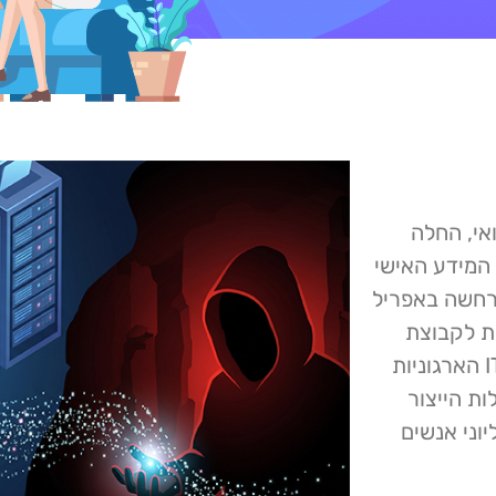
אי, החלה
3,834 ליתר דיוק) כי המידע האישי
רחשה באפריל
סת לקבוצת
הסחיטה ShinyHunters, שהשיגה גישה למערכות ה- IT הארגוניות
ת הייצור
וני אנשים