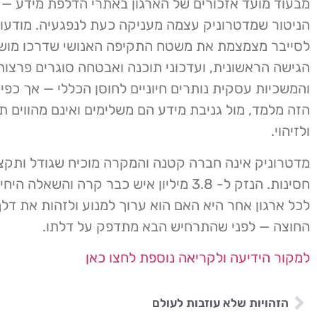
מבעוד מועד אזכורים של הארגון באתרי הדלפת מידע — ב
הניטור שמדטרוניק עצמה מעניקה כעת לנפגעיה. מודעות
לסייבר מצמצמת את משטח התקיפה האנושי שדרכו מוש
הגישה הראשונית, ועדכוני תוכנה ואבטחה סוגרים פרצות י
והמשכיות עסקית נותרים חיוניים לחוסן הכללי — אך כפ
הזה מלמד, מול גניבת מידע הם משלימים ואינם מהווים ת
ולזיהוי.
מדטרוניק אינה חברה קטנה והמקרה מוכיח שגודל ותקצי
חסינות. הנזק ל- 3.8 מיליון איש כבר קרה והשאל
לכל ארגון אחר היא האם הוא ערוך למנוע ולזהות את דל
החוצה — לפני שהתרחיש הבא מתדפק על דלתו.
למקור הידיעה ולקריאה נוספת לחצו כאן
הזהויות שלא עוזבות לעולם