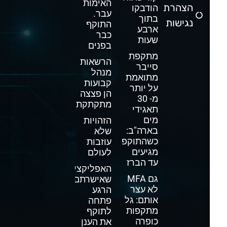
האימות
הצהרת
הודבקו
עבר.
בתוך
נגישות
התוקף
ארבע
כבר
שעות
בפנים
מתקפת
הרשאות
סייבר
מנהל
מתואמת
קבועות
על יותר
הן פצצה
מ- 30
מתקתקת
תאגידי
מים
הזהויות
בארה"ב:
שלא
כשהתוקפים
עוזבות
מגיעים
לעולם
עד הברז
האפליקציה
גם MFA
שאישרתם
לא עצר
הרגע
אותם: גל
פתחה
מתקפות
לתוקף
כופרה
את הענן