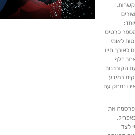
קשרות,
שורים
וחד:
מספר כרטיס
וח לאומי
ם לאורך חייו
אחר דלף
ם הקורבנות
קים במידע
ינו נמחק עם
ק המדאיג ביותר בסיפור הוא סופו: ShinyHunters פרסמה את
 באתר הדלפת המידע שלה ברשת Tor ב- 17 באפריל,
 אישי לצד