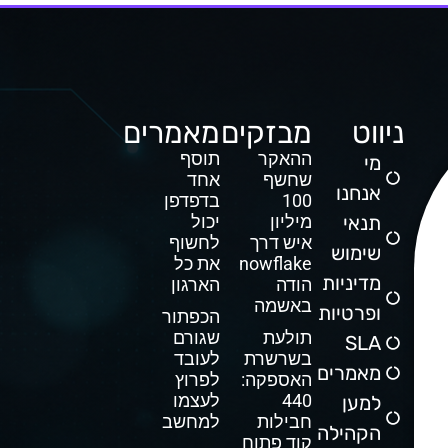
ניווט
מבזקים
מאמרים
ההאקר
תוסף
מי
שחשף
אחד
אנחנו
100
בדפדפן
תנאי
מיליון
יכול
איש דרך
לחשוף
שימוש
Snowflake
את כל
מדיניות
הודה
הארגון
באשמה
ופרטיות
הכפתור
תולעת
שגורם
SLA
בשרשרת
לעובד
מאמרים
האספקה:
לפרוץ
440
לעצמו
למען
חבילות
למחשב
הקהילה
קוד פתוח