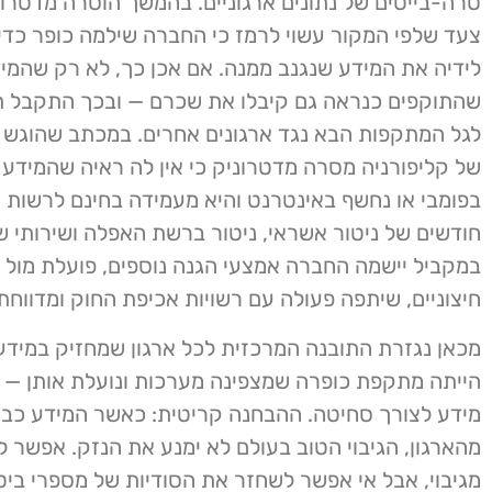
טרה-בייטים של נתונים ארגוניים. בהמשך הוסרה מדטרו
צעד שלפי המקור עשוי לרמז כי החברה שילמה כופר כדי
לידיה את המידע שנגנב ממנה. אם אכן כך, לא רק שהמיד
שהתוקפים כנראה גם קיבלו את שכרם — ובכך התקבל ת
לגל המתקפות הבא נגד ארגונים אחרים. במכתב שהוגש 
של קליפורניה מסרה מדטרוניק כי אין לה ראיה שהמידע
חודשים של ניטור אשראי, ניטור ברשת האפלה ושירותי שי
במקביל יישמה החברה אמצעי הגנה נוספים, פועלת מול מ
חיצוניים, שיתפה פעולה עם רשויות אכיפת החוק ומדווחת 
מכאן נגזרת התובנה המרכזית לכל ארגון שמחזיק במידע 
הייתה מתקפת כופרה שמצפינה מערכות ונועלת אותן — 
מידע לצורך סחיטה. ההבחנה קריטית: כאשר המידע כבר
מהארגון, הגיבוי הטוב בעולם לא ימנע את הנזק. אפשר
מגיבוי, אבל אי אפשר לשחזר את הסודיות של מספרי ביט