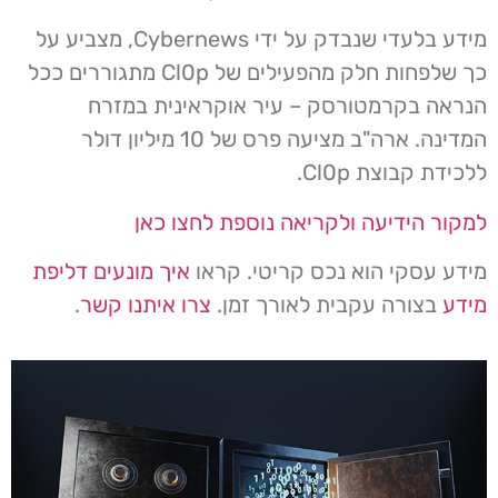
מידע בלעדי שנבדק על ידי Cybernews, מצביע על
כך שלפחות חלק מהפעילים של Cl0p מתגוררים ככל
הנראה בקרמטורסק – עיר אוקראינית במזרח
המדינה. ארה"ב מציעה פרס של 10 מיליון דולר
ללכידת קבוצת Cl0p.
למקור הידיעה ולקריאה נוספת לחצו כאן
מידע עסקי הוא נכס קריטי. קראו
איך מונעים דליפת
מידע
בצורה עקבית לאורך זמן.
צרו איתנו קשר
.