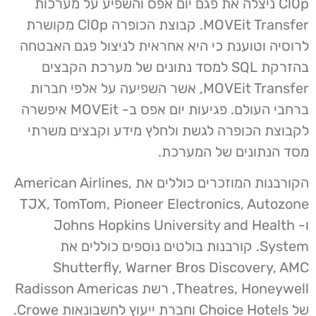
Cl0p ניצלה את פגם יום אפס והשפיע על מערכות
MOVEit Transfer. קבוצת הכופרה Cl0p מקושרת
לרוסיה וטוענת כי היא אחראית לניצול פגם האבטחה
בהזרקת SQL למסד נתונים של מערכת הקבצים
MOVEit Transfer, אשר השפיעה על אלפי חברות
ברחבי העולם. פגיעות יום אפס ב- MOVEit איפשרה
לקבוצת הכופרה לגשת ולחלץ מידע וקבצים משרתי
מסד הנתונים של המערכת.
הקורבנות המוזכרים כוללים את American Airlines,
TJX, TomTom, Pioneer Electronics, Autozone
ו- Johns Hopkins University and Health
System. קורבנות בולטים נוספים כוללים את
Shutterfly, Warner Bros Discovery, AMC
Theatres, Honeywell, רשת Radisson Americas
של Choice Hotels וחברת ייעוץ לחשבונאות Crowe.