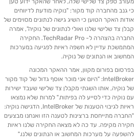
מעורב ספק צד שלישי שלה, לאחר שהאקר ידוע טען
כי גנב מהחברה קוד מקור: "נוקיה מודעת לדיווחים
אודות האקר הטוען כי השיג גישה לנתונים מסוימים של
קבלן צד שלישי שלנו ואולי לנתונים של נוקיה", אמרה
החברה בהצהרה ל- TechRadar Pro. החקירה
המתמשכת עדיין לא חשפה ראיות לפגיעה במערכות
המחשוב או הנתונים של נוקיה.
בפרסום בפורום מקוון, אמר ההאקר המכונה
IntelBroker: "היום אני מוכר אוסף גדול של קוד מקור
של נוקיה, אותו השגתי מקבלן צד שלישי שעבד ישירות
עם נוקיה כדי לסייע לה בפיתוח." למרות שלא נמצאו
ראיות לגיבוי הטענות של IntelBroker, הדגישה נוקיה:
"החברה מתייחסת ברצינות לטענה הזו ואנחנו מבצעים
חקירה מקיפה. עד כה לא מצאה החקירה שלנו ראיות
להשפעה על מערכות המחשוב או הנתונים שלנו."