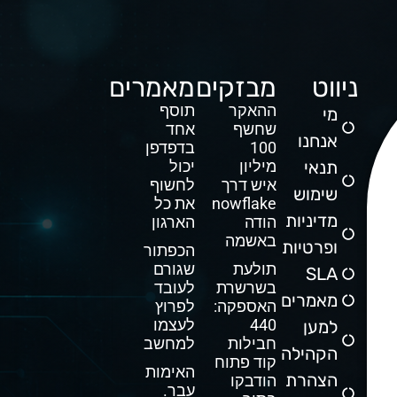
ניווט
מבזקים
מאמרים
ההאקר
תוסף
מי
שחשף
אחד
אנחנו
100
בדפדפן
תנאי
מיליון
יכול
איש דרך
לחשוף
שימוש
Snowflake
את כל
מדיניות
הודה
הארגון
באשמה
ופרטיות
הכפתור
תולעת
שגורם
SLA
בשרשרת
לעובד
מאמרים
האספקה:
לפרוץ
440
לעצמו
למען
חבילות
למחשב
הקהילה
קוד פתוח
האימות
הצהרת
הודבקו
עבר.