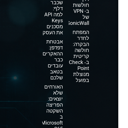
שכבר
חולשות
דלף:
ב- VPN
למה API
של
Keys
SonicWall
מסכנים
המפתח
את העסק
לחדר
אבטחת
הבקרה:
דפדפן:
חולשה
ההאקרים
קריטית
כבר
ב‑ Check
עובדים
Point
בטאב
מנוצלת
שלכם
בפועל
האורחים
שלא
יוצאים:
הפריצה
השקטה
ב
Microsoft