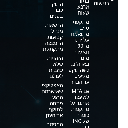
בתוך
נגישות
התוקף
ארבע
כבר
שעות
בפנים
מתקפת
הרשאות
סייבר
מנהל
מתואמת
קבועות
על יותר
הן פצצה
מ- 30
מתקתקת
תאגידי
מים
הזהויות
בארה"ב:
שלא
כשהתוקפים
עוזבות
מגיעים
לעולם
עד הברז
האפליקציה
גם MFA
שאישרתם
לא עצר
הרגע
אותם: גל
פתחה
מתקפות
לתוקף
כופרה
את הענן
של INC
המפתח
דרך