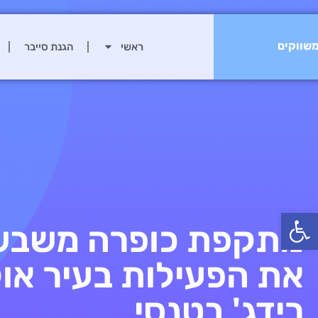
שווקים
ראשי
הגנת סייבר
פתח סרגל נגישות
מתקפת כופרה משב
את הפעילות בעיר או
רידג' בטנסי