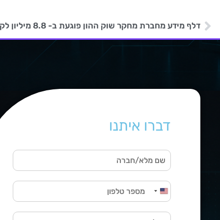
דלף מידע מחברת מחקר שוק ההון פוגעת ב- 8.8 מיליון לקוחות
דברו איתנו
ש
ם
מ
ט
ל
United States +1
ל
א
פ
מ
/