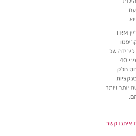
ילות
עת
ש.
בחדשות קשורות, דיווח עדכני של חברת מודיעין הבלוקצ'יין TRM
קריפטו
ייתה עדה לירידה של
70% בגניבת כספים, בהיקף של כ- 400 מיליון דולר על פני 40
בשנת 2022. ניתן לייחס חלק
נקציות
Tornado C, מה שהקשה יותר ויותר
ם.
 איתנו קשר