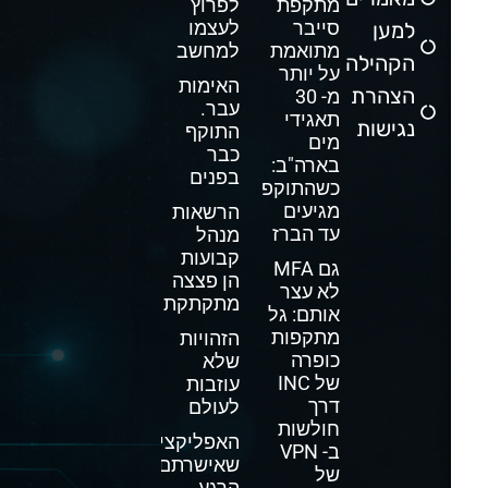
מתקפת
לפרוץ
סייבר
לעצמו
למען
מתואמת
למחשב
הקהילה
על יותר
האימות
הצהרת
מ- 30
עבר.
תאגידי
נגישות
התוקף
מים
כבר
בארה"ב:
בפנים
כשהתוקפים
מגיעים
הרשאות
עד הברז
מנהל
קבועות
גם MFA
הן פצצה
לא עצר
מתקתקת
אותם: גל
מתקפות
הזהויות
כופרה
שלא
של INC
עוזבות
דרך
לעולם
חולשות
האפליקציה
ב- VPN
שאישרתם
של
הרגע