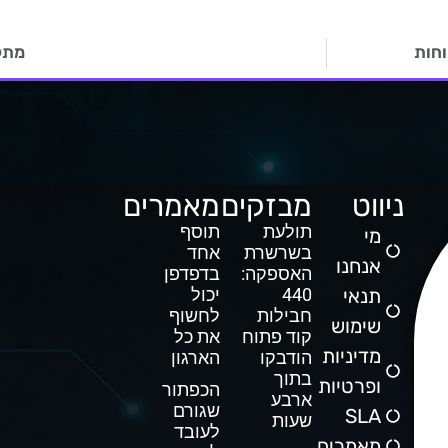
מתק
ניווט
מבזקים
מאמרים
תולעת
תוסף
מי
בשרשרת
אחד
אנחנו
האספקה:
בדפדפן
תנאי
440
יכול
חבילות
לחשוף
שימוש
קוד פתוח
את כל
מדיניות
הודבקו
הארגון
בתוך
ופרטיות
הכפתור
ארבע
שגורם
SLA
שעות
לעובד
מאמרים