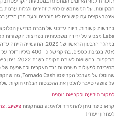
תזכורת לנוף האיומים המתפתח במטבעות הקריפטו ובקה
המקוונות. על המשתמשים להיות זהירים ולגלות ערנות ב
אינטראקציה עם קישורים לא מוכרים ובעת מתן מידע רגי
Labs מצביע על ירידה משמעותית בפריצות הקשורות ל
במהלך הרבעון הראשון של 2023. התעשייה ה
מתקפות, בהשוואה לאותה תקופה 
מהירידה לפעולות משפטיות נגד האקרים ולהשפעה של ס
שהוטלו על מערבל הקריפטו ash
על פושעי סייבר להלבין את ההכנסות הבלתי חוקיות שלה
למקור הידיעה ולקריאה נוספת
קראו כיצד ניתן להתמודד ולהימנע ממתקפות
פישינג
.
צרו
לפתרון ייעודי!