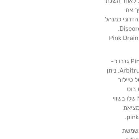
העניקה להאקרים גישה לא מורשית לחשבונות Discord. לאחר השגת
האריך את
הזדוני כמנהל
מערכת ותמרנו את החשבון הראשי כדי להיחסם על ידי Discord.
ו הקשו מאד על הסרת הודעות דיוג משרתי Pink Drainer
על ידי ניתוח נתוני בלוקצ'יין שונים, נקבע ש- Pink Drainer גנבו כ-
2.43 מיליון דולר מ- Mainnet ו- 350,000 דולר מ- Arbitrum. ניתן
ערניים של טיילור
 בוט
המוניטור של ScamSniffer. קורבן אחד, שנכסי ה- NFT שלו בשווי
 למציאת
ות האחרונה שיוחסה ל- Pink Drainer משמשת