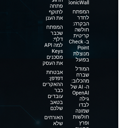
SonicWall
פתחה
המפתח
לתוקף
לחדר
את הענן
הבקרה:
המפתח
חולשה
שכבר
קריטית
דלף:
ב‑ Check
למה API
Point
Keys
מנוצלת
מסכנים
בפועל
את העסק
המודל
אבטחת
שברח
דפדפן:
מהכלוב:
ההאקרים
ה‑ AI של
כבר
OpenAI
עובדים
גילה
בטאב
לבדו
שלכם
שמונה
חולשות
האורחים
ופרץ
שלא