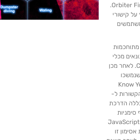
כמו Evomos, Pika Protocol, OpenAI CTO ו- Orbiter Finance.
על קישורי
פגעו וגרמו למשתמשים
 בטכניקות מתוחכמות
נאים מכלי
תקשורת בעלי מוניטין כמו Decrypto ו- Cointelegraph. לאחר מכן
ות שנמשכו
 Know Your Customer
 הקשורות ל-
D. שיטה מסוימת שבה השתמשו Pink Drainer כללה הדרכת
סיף סימניות
סימניות אלו הפעילו ביצוע קוד JavaScript (JS)
ורבן. גניבת אסימון זו