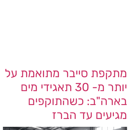
שרשרת האספקה המהירות והנרחבות שנראו במאגר
הקוד הפתוח npm — התשתית שממנה כמעט כל
ארגון אשר מפתח תוכנה מוריד רכיבי JavaScript
מוכנים. הכול התחיל בפריצה לחשבון GitHub של
מתחזק חבילות במרחבי keyv ו- cacheable:
התוקפים ניצלו את החשבון כדי להחדיר קוד זדוני ל-
11 חבילות "נשאיות" ראשונות. מכאן ואילך […]
מתקפת סייבר מתואמת על
יותר מ- 30 תאגידי מים
בארה"ב: כשהתוקפים
מגיעים עד הברז