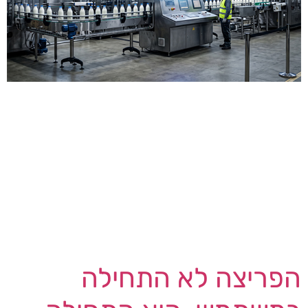
ב- 16 ביולי 2026 עדכנה חברת קוקה-קולה כי חברת
הבת שלה, Fairlife, נפלה קורבן למתקפת כופרה.
Fairlife מייצרת חלב מסונן במיוחד (ultra-filtered)
ומשקאות חלבון (בהם סדרת Core Power) עבור
השוק האמריקאי, והתוצאה הישירה של המתקפה
הייתה דרמטית במונחים תפעוליים: הייצור במתקני
החברה בארה"ב הושבת זמנית. במקביל, הפעילות
בקנדה לא נפגעה נכון לשלב זה — ואילו […]
הפריצה לא התחילה