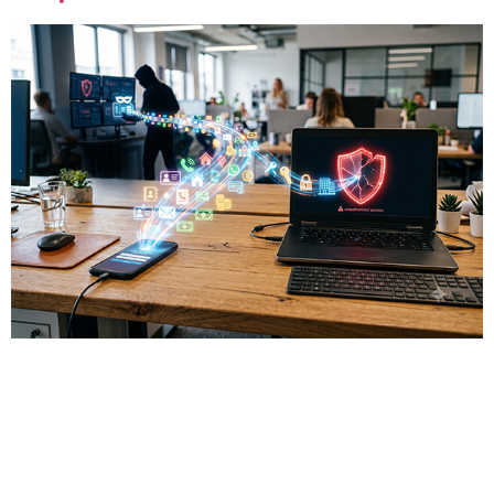
רוב מנהלי האבטחה עדיין תופסים את הזהות הארגונית
כמשהו שנמצא בתוך החומות שהם מגינים עליהן. דלף
המידע של פלטפורמת Paidwork מזכירה עד כמה
ההנחה הזו שגויה: חלק ניכר מהזהות הדיגיטלית של