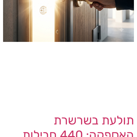
ב- 5 באוגוסט 2026 הודה קונור ריילי מוקה, קנדי בן
26 המוכר גם בכינוי "Waifu", בארבעה סעיפי אישום —
הונאת מחשבים, הונאה בתקשורת, גניבת זהות
בנסיבות מחמירות וקשירת קשר — על חלקו באחת
מפרשות גניבת המידע הגדולות של העשור: מתקפות
Snowflake של 2024. בין פברואר לאוקטובר 2024
חדרו מוקה ושותפו ג'ון ארין בינס לחשבונות של […]
תולעת בשרשרת
האספקה: 440 חבילות