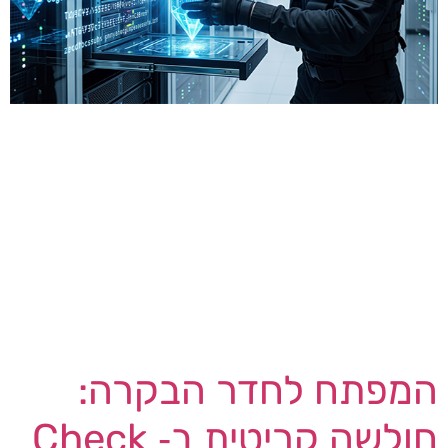
קבוצת הכופרה INC הפכה בשבועות האחרונים לגורם
תקיפה דומיננטי המנצל שתי חולשות בהתקני
SonicWall SMA 1000 — שרתי VPN ארגוניים
המשמשים עובדים לגישה מאובטחת מרחוק לרשת
הארגון. על פי דיווח שפורסם ב- The Hacker News
ב- 3 באוגוסט, בין ה- 17 ביולי ל- 1 באוגוסט 2026
הוסיפה הקבוצה לאתר ההדלפות שלה גל של קורבנות
חדשים […]
המפתח לחדר הבקרה:
חולשה קריטית ב‑ Check