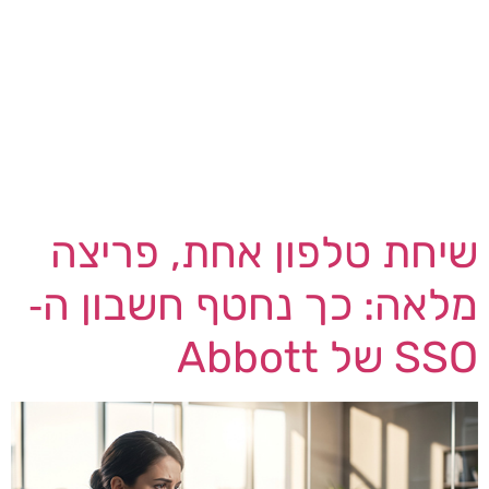
Management ו‑ Multi-Domain Security
Management — מנוצלת באופן פעיל בידי פושעי
סייבר. לפי החברה, קומץ לקוחות כבר נפרצו בפועל
וקיבלו על כך הודעה. סוכנות הסייבר האמריקאית
CISA צירפה את החולשה, המסומנת CVE-2026-
16232, לקטלוג החולשות המנוצלות […]
שיחת טלפון אחת, פריצה
מלאה: כך נחטף חשבון ה‑
SSO של Abbott