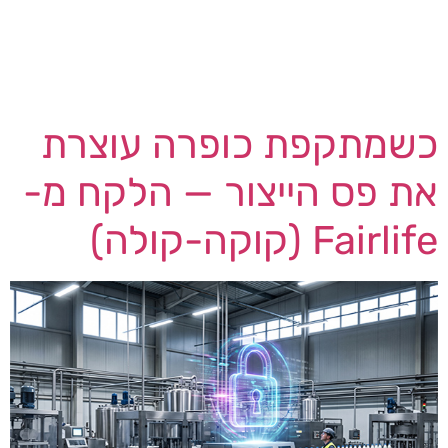
הארגון כבר חי הרחק מחוץ לגבולותיו, מפוזר על
עשרות שירותים חיצוניים שהעובדים נרשמו אליהם —
לא פעם בכתובת הדוא"ל הארגונית ולעיתים עם אותה
סיסמה […]
כשמתקפת כופרה עוצרת
את פס הייצור — הלקח מ-
Fairlife (קוקה-קולה)