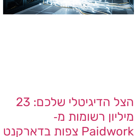
שירות יצירת המוזיקה מבוססת הבינה המלאכותית
Suno נכנס לרשימת חברות הטכנולוגיה שספגו דלף
מידע בקנה מידה עצום. לפי מסד הנתונים Have I
Been Pwned, שקיבל עותק של החומר שנגנב,
הפריצה חשפה את פרטיהם של כ- 55.3 מיליון
משתמשים. האירוע עצמו התרחש עוד בנובמבר 2025,
אך צף אל פני השטח רק כעת (דווח לראשונה על ידי
[…]
הצל הדיגיטלי שלכם: 23
מיליון רשומות מ‑
Paidwork צפות בדארקנט