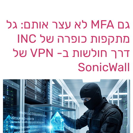
ומייפל פליין. חשוב לומר מיד: בעיריית […]
גם MFA לא עצר אותם: גל
מתקפות כופרה של INC
דרך חולשות ב- VPN של
SonicWall