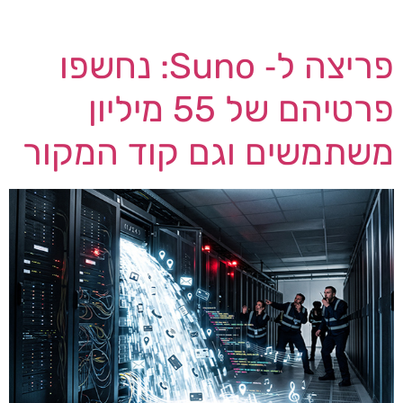
חולשה […]
פריצה ל‑ Suno: נחשפו
פרטיהם של 55 מיליון
משתמשים וגם קוד המקור