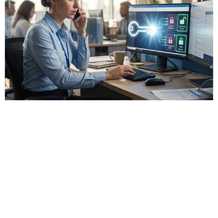
ענקית הבריאות והדיאגנוסטיקה Abbott מדווחת כי
היא חוקרת אירוע סייבר שבו בוצעה גישה בלתי
מורשית למספר מערכות מחשוב פנימיות — בעסקי
אבחון הסרטן שלה בלבד (מערכות מדור קודם של
Exact Sciences). מאחורי המתקפה, על פי
הפרסומים, עומדת קבוצת הסחיטה
ShinyHunters. מה שהופך את המקרה למלמד הוא
נקודת הכניסה: לא מדובר בפגיעות יום אפס או בניצול