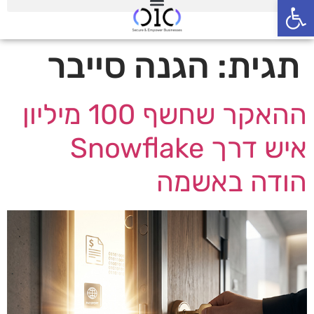
פתח סרגל נגישות
תגית:
הגנה סייבר
ההאקר שחשף 100 מיליון
איש דרך Snowflake
הודה באשמה