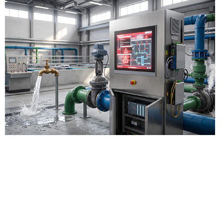
בסוף השבוע של ה- 26–27 ביולי 2026 התרחשה
מתקפת סייבר מתואמת נגד מערכות התפעול (OT) של
יותר מ- 30 תאגידי מים קהילתיים ברחבי מדינת
מינסוטה שבארצות הברית. רשות ה- IT של המדינה
(MNIT) אישרה את המתקפה ב- 28 ביולי ודווח כי
ארבע ערים נפגעו: ברהאם, פלימות', סאות' סנט פול