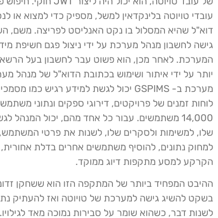
של עובד טויוטה, הוא יכול היה ליצור WT
עובדי טויוטה בלינקדאין למשל, מספיק כדי למצוא או לנ
דוא"ל שהיא המסלול בו נקט האנליסט לפריצה. משם, הש
המערכת. לאחר מכן, הוא פשוט עבר לחשבון בעל הרשאו
יותר על ידי איתור ושימוש בכתובת הדוא"ל של מנהל מע
מערכת ב- GSPIMS יכול לגשת למידע רגיש כמו מסמ
לוחות זמנים של פרויקטים, דירוגי ספקים ונתוני משתמשי
14,000 משתמשים. עבור כל אחד מהם, יכול המנהל ל
שלו, למשימות ולסקרים שלו, לשנות את פרטי המשתמש, 
למחוק נתונים, להוסיף משתמשים אחרים בדלת אחורית, א
הקרקע למסע מתקפות דיוג ממוקד.
ההיבט המפחיד ביותר של המתקפה הזו הוא ששחקן זדוני 
בשקט להשיג גישה למערכת של טויוטה ואז להעתיק נתונ
לשנות דבר, כשהוא שומר על סבירות נמוכה מאד לגילויו.