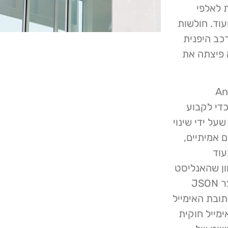
 לאלפי
עוד. חולשות
במבר 2022 ויצרנית הרכב היפנית
מבר 2022. טויוטה לא פיצתה את
על מסגרת Angular
 כדי לקבוע
על ידי שינוי
כים אמיתיים,
עוד
ון שהאנליסט
לא אומת באפליקציה. עד מהרה הוא גילה שהשירות מייצר JSON
ל כתובת האימייל
מייל חוקית