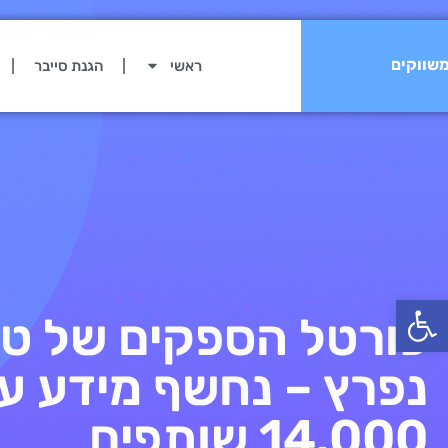
שווקים
ראשי
הגנת סייבר
פתח סרגל נגישות
פורטל הספקים של טו
נפרץ – נחשף מידע ע
14,000 שותפים