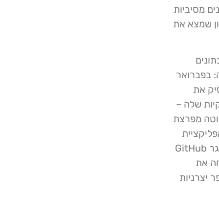
ים מסיביות
EatonWork היה הראשון שמצא את
תונים
: בפברואר
סיק את
יות שלה –
בלו לקוחות טויוטה מפרצת
 שקבלן שפיתח את Toyota T-Connect, אפליקציית
הקישוריות הרשמית של המותג, השאיר חשוף לציבור מאגר GitHub
סט אבטחה את
עים על מספר יצרניות