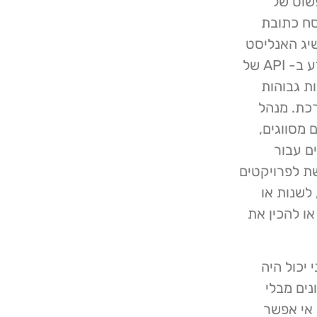
J חוקי. חיפוש פשוט של
סח כתובת
יג האנליסט
גישה לחשבון מנהל מערכת על ידי ניצול פגם חשיפת מידע ב- API של
ת גבוהות
רכת. מנהל
כים מסווגים,
ם עבור
גשת לפרויקטים
לשנות או
ו להכין את
יכול היה
ים מבלי
 אי אפשר