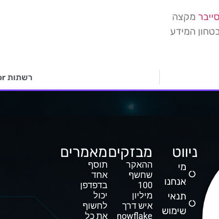
ייבר
מקצה
טחון המידע
רשתות Tor נפגעו מגל מתקפות DDoS
ניווט
מבזקים
מאמרים
ההאקר
תוסף
מי
שחשף
אחד
אנחנו
100
בדפדפן
תנאי
מיליון
יכול
איש דרך
לחשוף
שימוש
Snowflake
את כל