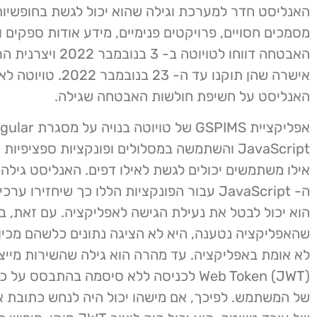
האנליסט חדר למערכת וגילה שהוא יכול לגשת בחופשיות
מסמכים חסויים, פרויקטים פנימיים, מידע אודות ספקים ו
האבטחה דווחו לטויוטה ב- 3 בנו
אישרה שהן תוקנו עד ה- 23 בנוב
האנליסט על חשיפת חולשות האבטחה שגילה.
אפליקציית GSPIMS של טויוטה בנויה 
JavaScript והשתמשה במסלולים ופונקציות ספציפיות
אילו משתמשים יכולים לגשת לאילו דפים. האנליסט גילה ש
ה- JavaScript עבור הפונקציות הללו כך שיחזירו ער
הוא יכול לבטל את נעילת הגישה לאפליקציה. עם זאת, ב
שהאפליקציה נטענה, היא לא הציגה נתונים כלשהם מכיו
Web Token (JWT) לכניסה ללא סיסמה בהתבסס ע
של המשתמש. לפיכך, אם מישהו יכול היה לנחש כתובת אי