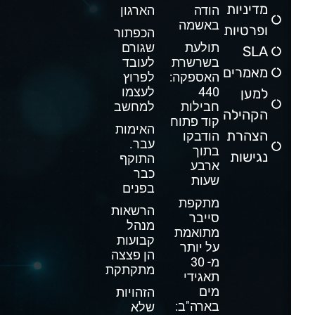
מדיניות
הודה
הארגון
באשמה
ופרטיות
הכפתור
תולעת
שגורם
SLA
בשרשרת
לעובד
מאמרים
האספקה:
לפרוץ
440
לעצמו
למען
חבילות
למחשב
הקהילה
קוד פתוח
האימות
הצהרת
הודבקו
עבר.
בתוך
נגישות
התוקף
ארבע
כבר
שעות
בפנים
מתקפת
הרשאות
סייבר
מנהל
מתואמת
קבועות
על יותר
הן פצצה
מ- 30
מתקתקת
תאגידי
מים
הזהויות
בארה"ב:
שלא