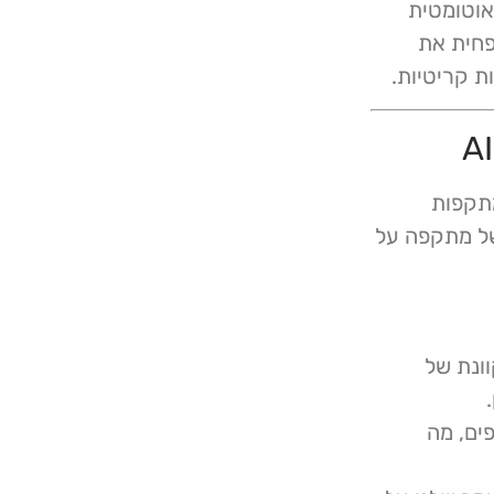
אוטומטית
פחית את
ם. המתקפות
של מתקפה על
וונת של
זויפים, מה