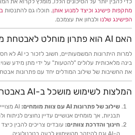
כדי להבין יותר על הסיכונים הללו, מומלץ לקרוא את המ
מתקפות פישינג וכיצד למנוע אותן
. תוכלו גם להתנסות
בס
הפישינג שלנו
ולבחון את עצמכם.
האם AI הוא פתרון מוחלט לאבטחת מידע?
למרות היתרונות המשמעות
בינה מלאכותית עלולים "להטעות" על ידי מתן מידע שגוי
את החשיבות של שילוב המודלים יחד עם פתרונות אבטחה
המלצות לשימוש מושכל ב-AI באבטחת מידע
שילוב של פתרונות AI עם צוות מומחים:
AI מצויי
תבניות, אך מומחים אנושיים עדיין נחוצים לניתוח ול
חינוך והדרכת צוותים:
עובדים צריכים להבין כיצד 
ה-AI וגם להיזהר מהשימוש לרעה בטכנולוגיה.