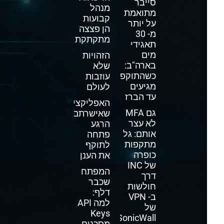
סייבר
מנהל
מתואמת
קבועות
על יותר
הן פצצה
מ- 30
מתקתקת
תאגידי
מים
הזהויות
בארה"ב:
שלא
כשהתוקפים
עוזבות
מגיעים
לעולם
עד הברז
האפליקציה
גם MFA
שאישרתם
לא עצר
הרגע
אותם: גל
פתחה
מתקפות
לתוקף
כופרה
את הענן
של INC
המפתח
דרך
שכבר
חולשות
דלף:
ב- VPN
למה API
של
Keys
SonicWall
מסכנים