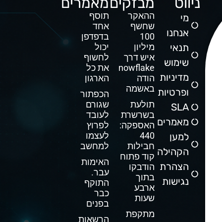
ניווט
מבזקים
מאמרים
ההאקר
תוסף
מי
שחשף
אחד
אנחנו
100
בדפדפן
תנאי
מיליון
יכול
איש דרך
לחשוף
שימוש
Snowflake
את כל
מדיניות
הודה
הארגון
באשמה
ופרטיות
הכפתור
תולעת
שגורם
SLA
בשרשרת
לעובד
מאמרים
האספקה:
לפרוץ
440
לעצמו
למען
חבילות
למחשב
הקהילה
קוד פתוח
האימות
הצהרת
הודבקו
עבר.
בתוך
נגישות
התוקף
ארבע
כבר
שעות
בפנים
מתקפת
הרשאות