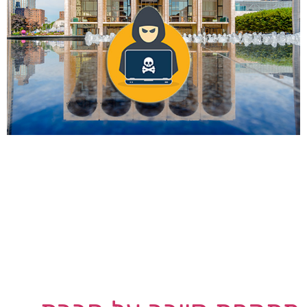
במכתב שנשלח להנהלת אתר OperaWire סיפר
מנכ"ל מטרופוליטן אופרה של ניו יורק – פיטר גלב כי
הארגון עבר מתקפת סייבר אשר השפיעה על מערכות
הרשת. עם הגילוי פתח הארגון בחקירה מיידית של
מהות והיקף האירוע. בעוד מומחי סייבר עובדים כדי
לפתור את המצב, מערכות המחשוב של הארגון עדיין
מושבתות. גלב הוסיף, "ייקח זמן להפעיל אותם […]