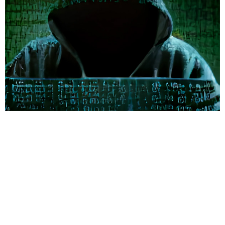
מנהלי IT, ספקי אחסון וצוות תגובת החירום הצרפתי
(CERT-FR) מזהירים מפני האקרים המכוונים מתקפות
סייבר באופן פעיל לשרתי VMware ESXi ברחבי
העולם. מתקפת הסייבר מנצלת פגיעות ביצוע קוד
מרחוק ומפעילה את הכופרה ESXiArgs. פגם
האבטחה נגרם כתוצאה מבעייה בשירות OpenSLP
אשר יכולה להיות מנוצלת על ידי האקרים במתקפות