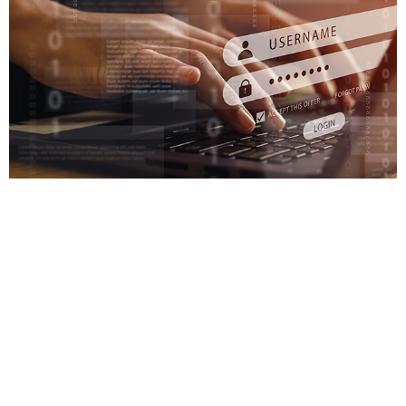
חוקרי אבטחת מידע זיהו מתקפת סייבר המכוונת
לארגונים וחברות במזרח התיכון, המשתמשת בנוזקה
המפעילה דלת האחורית. מתקפת הסייבר יוחסה על ידי
חוקרי Trend Micro – מוחמד פהמי, שריף מגדי
ומחמוד זוהדי, לקבוצת הסייבר APT34. "המטרה
העיקרית היא לגנוב את האישורים (שמות משתמשים
וסיסמאות) של המשתמשים. אפילו במקרה של איפוס
או שינוי סיסמה, מסוגלת הנוזקה לשלוח […]