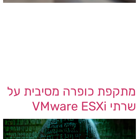
משתמשים בתוכנת העברת הקבצים המאובטחת
GoAnywhere הוזהרו מפני ניצול חולשת אבטחה יום
אפס (פגיעות במערכת או במכשיר שנחשפה אך עדיין
לא תוקנה) על ידי האקרים, ישירות מהאינטרנט.
תוכנת GoAnywhere מיוצרת על ידי חברת Fortra
הידועה עד לאחרונה בשם HelpSystems והיא נועדה
לאפשר לארגונים לבצע אוטומציה מאובטחת של חילופי
נתונים עם שותפי מסחר. בלוגר אבטחת הסייבר […]
מתקפת כופרה מסיבית על
שרתי VMware ESXi