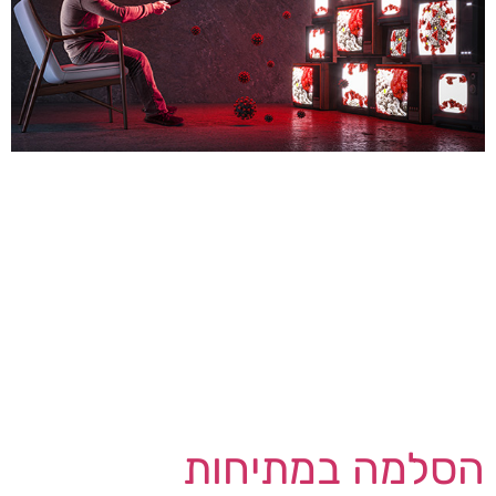
החברות AllWinner ו- RockChip הן אולי לא שמות
מוכרים, אולם שתי החברות הסיניות הללו משווקות
מספר ממירי טלויזיות אנדרואיד פופולריים מאד
הנמכרים באמזון. ממירי הטלוויזיה המופעלים על ידי
אנדרואיד הם בדרך כלל זולים וניתנים להתאמה אישית
רבה, תוך שהם מכילים מספר שירותי סטרימינג
במכשיר אחד ומחליפים את הצורך לקנות חומרה
נפרדת עבור כל שירות. הרישומים […]
הסלמה במתיחות