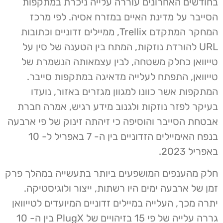
בחודשים האחרונים עוררה עלייה ניכרת במתקפות
הסייבר על מדינת האיים במזרח אסיה. לפי מרכז
המחקר המתקדם Trellix, ממיילים זדוניים וכתובות
URL להורדת נוזקות, המתח בין הטענה של סין על
טייוואן כחלק משטחה, לבין עצמאותה הנשמרת של
טייוואן, התפתח לעלייה מדאיגה במתקפות סייבר.
המתקפות אשר כוונו למגוון מגזרים באזור, נועדו
בעיקר לפזר נוזקות ולגנוב מידע רגיש, אמרה חברת
אבטחת הסייבר והוסיפה כי זיהתה זינוק של פי ארבעה
בנפח האימיילים הזדוניים בין ה- 7 באפריל ל- 10
באפריל 2023.
חלק מהענפים המושפעים ביותר בתעשייה במהלך פרק
זמן של ארבעה ימים היו רשתות, ייצור ולוגיסטיקה.
יתרה מכך, העלייה במיילים זדוניים המיועדים לטייוואן
גררה עלייה של פי 15 בזיהויים של PlugX בין ה- 10