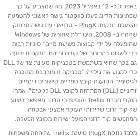
באפריל ל- 12 באפריל 2023, מה שמצביע על כך
שפתיונות הדיוג פעלו כווקטור גישה ראשוני להטמעה
והפעלת נוזקות. PlugX – טרויאני עם גישה מרחוק
שזוהה ב- 2008, הינו דלת אחורית של Windows
שהופעלה על ידי קבוצות פשיעת סייבר סיניות רבות
כדי לשלוט במכונות של קורבנותיהם. נוזקה זו ידועה
גם בכך שהיא משתמשת בטכניקות טעינת צד של DLL
כדי למנוע את גילויה: "טכניקה זו מורכבת מתוכנה
לגיטימית הטוענת קובץ ספריית קישורים דינמיים
זדוניים (DLL) המתחזה לקובץ DLL לגיטימי", אמרו
חוקרי חברת Trellix והוסיפו כי הדבר מאפשר ביצוע
של קוד זדוני שרירותי העוקף אמצעי אבטחה
המחפשים קוד זדוני הפועל ישירות מקובץ הפעלה.
מלבד נוזקת PlugX טוענת Trellix שזיהתה משפחות