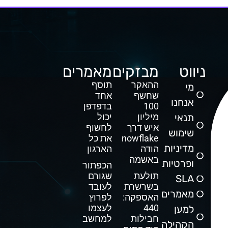
ניווט
מבזקים
מאמרים
ההאקר
תוסף
מי
שחשף
אחד
אנחנו
100
בדפדפן
תנאי
מיליון
יכול
איש דרך
לחשוף
שימוש
Snowflake
את כל
מדיניות
הודה
הארגון
באשמה
ופרטיות
הכפתור
תולעת
שגורם
SLA
בשרשרת
לעובד
מאמרים
האספקה:
לפרוץ
440
לעצמו
למען
חבילות
למחשב
הקהילה