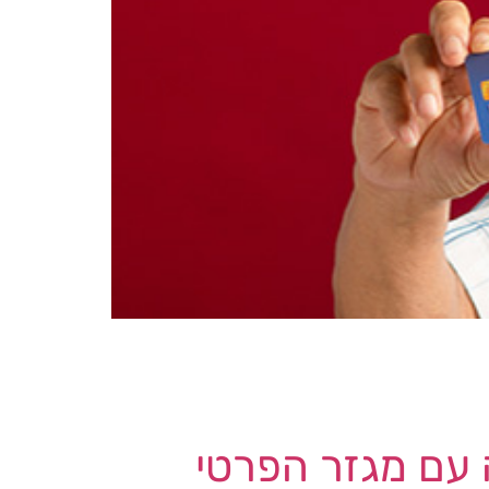
 תאילנד דוחקת במחלקת הקשישים (DOP) לנקוט בפעולה ולהודיע ל- 19.7 מיליון מחבריה שהנתונים האישיים שלהם נמכרים
ברשת האפלה. המועצה ביקשה מה- DOP לייעץ לחבריה לגבי הסיכונים העומדים בפניהם ולפתח אמצעים לאבטחת המידע שלהם. ה- DOP
 עם מגזר הפרטי