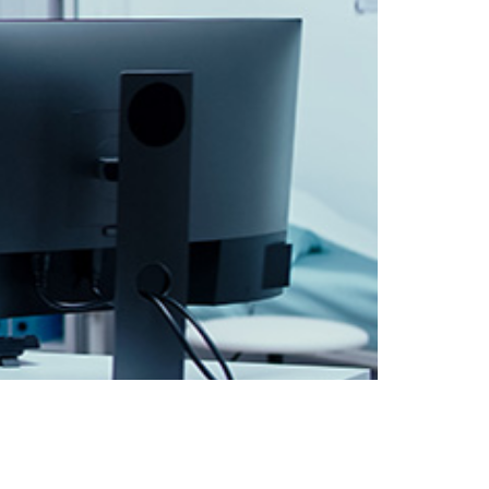
21 בתי חולים ברומניה נאלצו לעבור לעב
המידע היפוקרט (HIS) המש
שלה הוצפן. לפי הודעת משרד הבריאות הרומני: "במהל