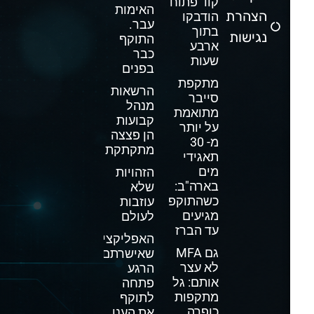
קוד פתוח
האימות
הצהרת
הודבקו
עבר.
בתוך
נגישות
התוקף
ארבע
כבר
שעות
בפנים
מתקפת
הרשאות
סייבר
מנהל
מתואמת
קבועות
על יותר
הן פצצה
מ- 30
מתקתקת
תאגידי
מים
הזהויות
בארה"ב:
שלא
כשהתוקפים
עוזבות
מגיעים
לעולם
עד הברז
האפליקציה
גם MFA
שאישרתם
לא עצר
הרגע
אותם: גל
פתחה
מתקפות
לתוקף
כופרה
את הענן