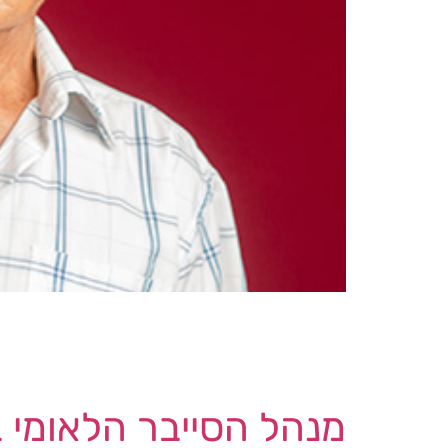
הגישה תלונה בעניין ללשכת חקירות הסייבר (CIB). Supinya Klangnarong – יו"ר ועדת המשנה של מועצת הצרכנות בתאילנד 
מנהל הסייבר הלאומי 