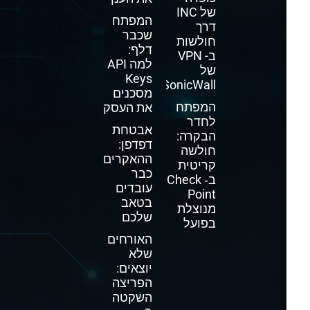
של INC
המפתח
דרך
שכבר
חולשות
דלף:
ב- VPN
למה API
של
Keys
SonicWall
מסכנים
המפתח
את העסק
לחדר
אבטחת
הבקרה:
דפדפן:
חולשה
ההאקרים
קריטית
כבר
ב‑ Check
עובדים
Point
בטאב
מנוצלת
שלכם
בפועל
האורחים
שלא
יוצאים:
הפריצה
השקטה