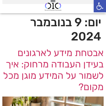
פתח סרגל נגישות
יום:
9 בנובמבר
2024
אבטחת מידע לארגונים
בעידן העבודה מרחוק: איך
לשמור על המידע מוגן מכל
מקום?