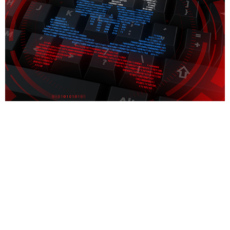
קבוצת האקרים רוסים שלחו דואר אלקטרוני למנהלים
רבים בתאגיד היפני Kadokawa Corp, בו נכתב כי
הקבוצה קיבלה 2.98 מיליון דולר במטבעות
קריפטוגרפיים מהתאגיד לאחר שזה נפגע ממתקפת
סייבר מסיבית בחודש יוני. חקירה של חברת האבטחה
Unknown Technologies Inc שהוזמנה על ידי
Kyodo News מצאה רישומים מקוונים של עסקה בשווי
2.98 מיליון דולר שנעשתה באותו חודש. […]