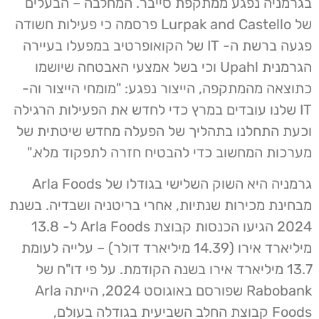
בגרמניה נפגע ממתקפת סייבר. המחלבה – הבעלים
של Lurpak and Castello פרסמה כי פעילות חשודה
פגעה ברשת ה- IT של הקואופרטיב במפעלו בעיירה
הגרמנית Upahl וכי בשל אמצעי האבטחה שיושמו
כתוצאה מהמתקפה, הייצור נפגע: "מומחי הייצור וה-
IT שלנו עובדים במרץ כדי לחדש את הפעילות הרגילה
וכעת התחלנו בתהליך של הפעלה מחדש שיטתית של
מערכות המחשוב כדי להבטיח חזרה לתפקוד מלא."
גרמניה היא השוק השלישי בגודלו של Arla Foods
מבחינת מכירות שנתיות, אחרי בריטניה ושבדיה. בשנת
2024 הגיעו הכנסות קבוצת Arla Foods ל- 13.8
מיליארד אירו (14.39 מיליארד דולר) – עלייה לעומת
13.7 מיליארד אירו בשנה הקודמת. על פי דו"ח של
Rabobank שפורסם באוגוסט 2024, הייתה Arla
Foods קבוצת החלב השביעית בגודלה בעולם,