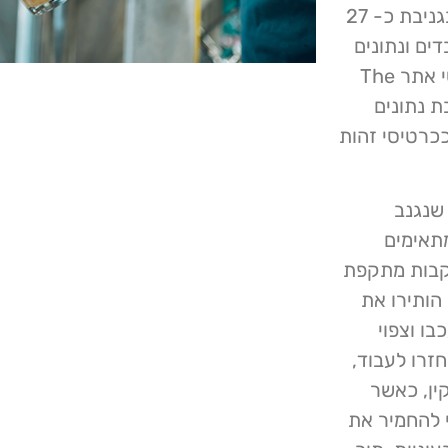
מתקפת הכופרה בוצע על ידי קבוצת Qilin, שהתפארה בגניבת כ- 27
דים ונתונים
פיננסיים. דגימות של הנתונים שנגנבו, שנראו על ידי אנשי אתר The
בת נתונים
ה מה שנראה ככרטיסי זהות
שנגנב
מתאימים
עקבות מתקפת
הותירו את
ו וצפוי
ו לעבוד, ​​
 תקין, כאשר
 להחמיר את