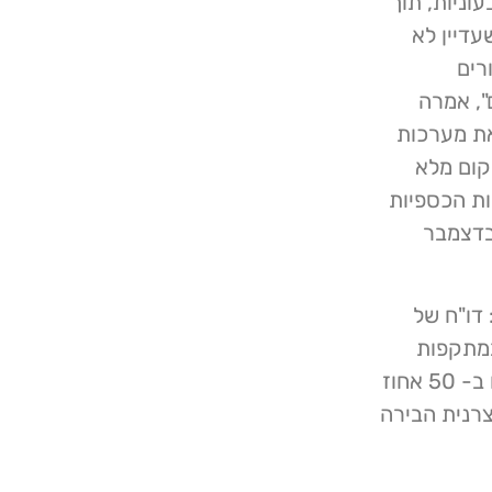
ניות, תוך
ת שעדיין לא
רים
", אמרה
ת מערכות
קום מלא
ת הכספיות
עון השלישי של שנת הכספים שתסתיים ב- 31 בדצמבר
דו"ח של
במתקפות
כופרה וגניבת מידע וציין כי אירועי סייבר משמעותיים עלו ב- 50 אחוז
רנית הבירה