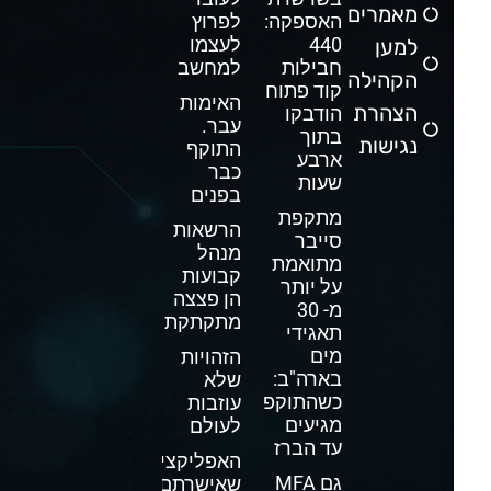
מאמרים
האספקה:
לפרוץ
440
לעצמו
למען
חבילות
למחשב
הקהילה
קוד פתוח
האימות
הצהרת
הודבקו
עבר.
בתוך
נגישות
התוקף
ארבע
כבר
שעות
בפנים
מתקפת
הרשאות
סייבר
מנהל
מתואמת
קבועות
על יותר
הן פצצה
מ- 30
מתקתקת
תאגידי
מים
הזהויות
בארה"ב:
שלא
כשהתוקפים
עוזבות
מגיעים
לעולם
עד הברז
האפליקציה
גם MFA
שאישרתם