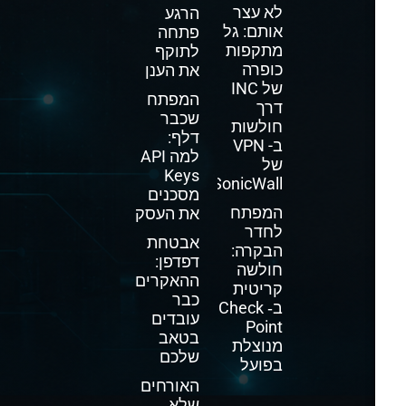
לא עצר
הרגע
אותם: גל
פתחה
מתקפות
לתוקף
כופרה
את הענן
של INC
המפתח
דרך
שכבר
חולשות
דלף:
ב- VPN
למה API
של
Keys
SonicWall
מסכנים
המפתח
את העסק
לחדר
אבטחת
הבקרה:
דפדפן:
חולשה
ההאקרים
קריטית
כבר
ב‑ Check
עובדים
Point
בטאב
מנוצלת
שלכם
בפועל
האורחים
שלא