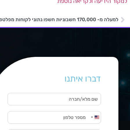
למקור הידיעה ולקריאה נוספת
למעלה מ- 170,000 חשבוניות חשפו נתוני לקוחות מפלטפורמת Invoicely
דברו איתנו
ש
ם
מ
ט
ל
United States +1
ל
א
פ