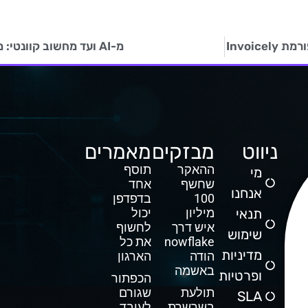
מ-AI ועד מחשוב קוונטי: מלחמת הסייבר של הדור הבא
ניווט
מבזקים
מאמרים
ההאקר
תוסף
מי
שחשף
אחד
אנחנו
100
בדפדפן
תנאי
מיליון
יכול
איש דרך
לחשוף
שימוש
Snowflake
את כל
מדיניות
הודה
הארגון
באשמה
ופרטיות
הכפתור
תולעת
שגורם
SLA
בשרשרת
לעובד