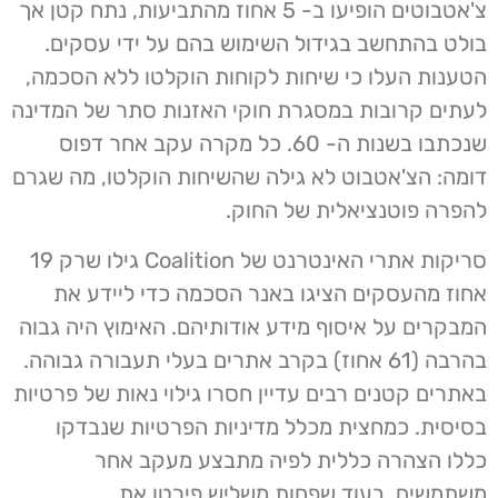
צ'אטבוטים הופיעו ב- 5 אחוז מהתביעות, נתח קטן אך
בולט בהתחשב בגידול השימוש בהם על ידי עסקים.
הטענות העלו כי שיחות לקוחות הוקלטו ללא הסכמה,
לעתים קרובות במסגרת חוקי האזנות סתר של המדינה
שנכתבו בשנות ה- 60. כל מקרה עקב אחר דפוס
דומה: הצ'אטבוט לא גילה שהשיחות הוקלטו, מה שגרם
להפרה פוטנציאלית של החוק.
סריקות אתרי האינטרנט של Coalition גילו שרק 19
אחוז מהעסקים הציגו באנר הסכמה כדי ליידע את
המבקרים על איסוף מידע אודותיהם. האימוץ היה גבוה
בהרבה (61 אחוז) בקרב אתרים בעלי תעבורה גבוהה.
באתרים קטנים רבים עדיין חסרו גילוי נאות של פרטיות
בסיסית. כמחצית מכלל מדיניות הפרטיות שנבדקו
כללו הצהרה כללית לפיה מתבצע מעקב אחר
משתמשים, בעוד שפחות משליש פירטו את