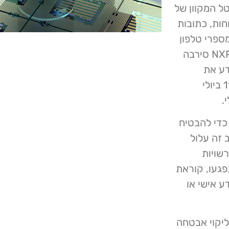
ל המקוון של
חות, כתובות
מספרי טלפון
ניידים, שמות חברות, תיאורי עבודה והעדפות תקשורת. NXP סירבה
דע את
הנפגעים רק עכשיו כאשר פריצת הסייבר התרחשה ב- 11 ביולי
י NXP.com המושפעים כדי להבטיח
 זה עלול
עה לרשויות
פגעו, קוראת
ע אישי או
ליקוי אבטחה