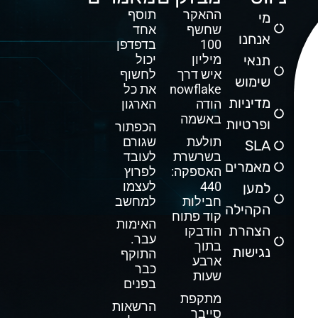
ההאקר
תוסף
מי
שחשף
אחד
אנחנו
100
בדפדפן
תנאי
מיליון
יכול
איש דרך
לחשוף
שימוש
Snowflake
את כל
מדיניות
הודה
הארגון
באשמה
ופרטיות
הכפתור
תולעת
שגורם
SLA
בשרשרת
לעובד
מאמרים
האספקה:
לפרוץ
440
לעצמו
למען
חבילות
למחשב
הקהילה
קוד פתוח
האימות
הצהרת
הודבקו
עבר.
בתוך
נגישות
התוקף
ארבע
כבר
שעות
בפנים
מתקפת
הרשאות
סייבר