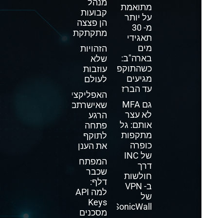
מנהל
מתואמת
קבועות
על יותר
הן פצצה
מ- 30
מתקתקת
תאגידי
מים
הזהויות
בארה"ב:
שלא
כשהתוקפים
עוזבות
מגיעים
לעולם
עד הברז
האפליקציה
גם MFA
שאישרתם
לא עצר
הרגע
אותם: גל
פתחה
מתקפות
לתוקף
כופרה
את הענן
של INC
המפתח
דרך
שכבר
חולשות
דלף:
ב- VPN
למה API
של
Keys
SonicWall
מסכנים