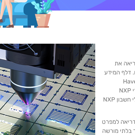
לנדית NXP Semiconductors התריאה את
 דלף המידע
עלים של Have I Been
Pwned, שצייץ בטוויטר עותק של האימייל שנשלח על ידי NXP
ללקוחות שנפגעו. נראה שהלקוחות המושפעים הינם בעלי חשבון NXP
TechCr סירבה דוברת NXP – אנדריאה למפרט
 בלתי מורשה