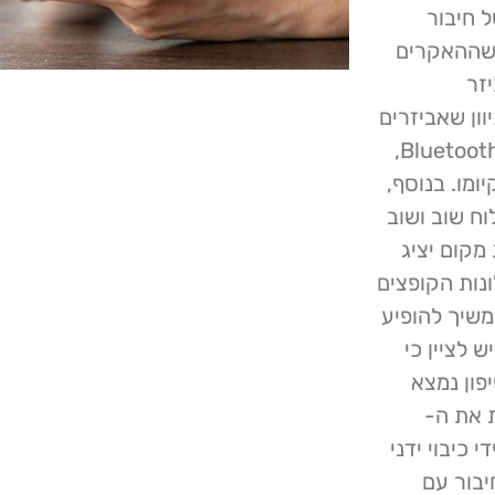
 חיבור
 שההאקרים
פעול כאביזר
 מתאפשר מכיוון שאביזרים
אלו מסתמכים על פרוטוקול הנקרא Bluetooth Advertisements,
ום על קיומו. בנוסף,
מכשיר לשלוח שוב ושוב
קום יציג
נות הקופצים
וא ימשיך להופיע
ת מקום. יש לציין כי
פון נמצא
 את ה-
י כיבוי ידני
בור עם