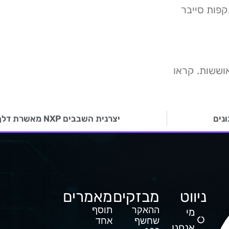
קפות סייבר
אוששות. קראו
יצרנית השבבים NXP מאשרת דלף מידע הקשור למידע לקוחות
ניווט
מבזקים
מאמרים
ההאקר
תוסף
מי
שחשף
אחד
אנחנו