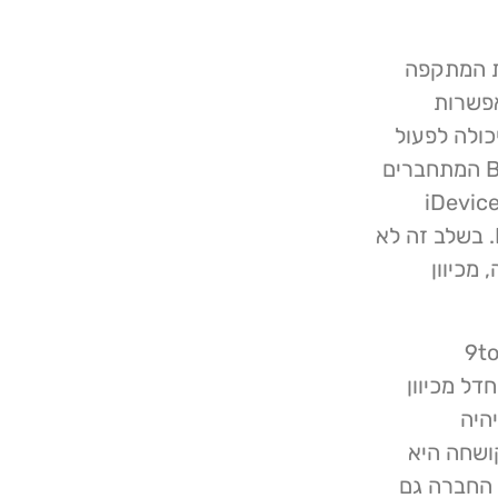
ת המתקפה
אפשרות
כולה לפעול
נגד מתקפות אלו על ידי בדיקה כי מכשירי ה- Bluetooth המתחברים
גיטימיים ותקפים וכן, להקטין את המרחק שבו iDevices
יכולים להתחבר למכשירים אחרים באמצעות Bluetooth. בשלב זה לא
מכיוון
Fli אמר ל- 9to5Mac
ל מכיוון
היה
ושחה היא
 החברה גם