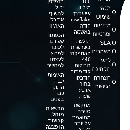
100
בדפדפן
תנאי
מיליון
יכול
איש דרך
לחשוף
שימוש
Snowflake
את כל
מדיניות
הודה
הארגון
באשמה
ופרטיות
הכפתור
תולעת
שגורם
SLA
בשרשרת
לעובד
מאמרים
האספקה:
לפרוץ
440
לעצמו
למען
חבילות
למחשב
הקהילה
קוד פתוח
האימות
הצהרת
הודבקו
עבר.
בתוך
נגישות
התוקף
ארבע
כבר
שעות
בפנים
מתקפת
הרשאות
סייבר
מנהל
מתואמת
קבועות
על יותר
הן פצצה
מ- 30