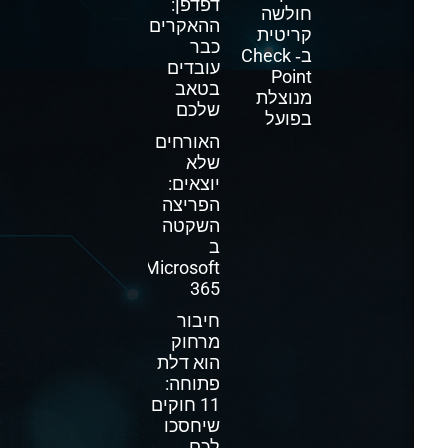
דפדפן:
חולשה
ההאקרים
קריטית
כבר
ב‑ Check
עובדים
Point
בטאב
מנוצלת
שלכם
בפועל
האורחים
שלא
יוצאים:
הפריצה
השקטה
ב
Microsoft
365
חיבור
מרחוק
הוא דלת
פתוחה:
11 חוקים
שיחסכו
לכם