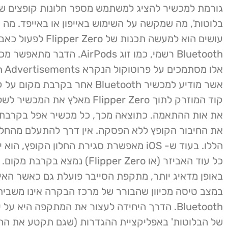
גורמת למכשיר להציג למשתמש מספר חלונות קופצים של
בלוטות', מה שמקשה על השימוש באייפון או באייפד. מה
עושים הוא למעשה תכנות של Flipper Zero ל
Bluetooth רשמי, כמו זוג AirPods. הדבר
אשר מודיע למכשיר Bluetooth אחר בקרבת מק
קוד המוזרק לתוך Flipper Zero מאלץ את ה
את אות ההתאמה. כתוצאה מכך, כל מכשיר אפל בקרבת מ
את החיבור הקופץ ללא הפסקה. אין דרך להתעלם מהחלו
הללו. בעוד ש- iOS מאפשרת סגירת החלון הקופץ, ה
כל עוד האביזר (או Flipper Zero) נמצא בקרב
באופן מדאיג יותר, מתקפת הסייבר פועלת גם כאשר האיי
במצב טיסה מכיוון שהבורר של מרכז הבקרה אינו משבית
Bluetooth. הדרך היחידה לעצור את המתקפה היא על יד
של הבלוטות' באפליקציית ההגדרות (שגם תקטע את החי