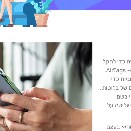
ה כדי להקל
על הצמדתם עם אביזרי בלוטות' מסוימים כגון AirPods ו- AirTags.
יות כדי
 של בלוטות',
י בשם
ת לשליטה על
שהיא בעצם