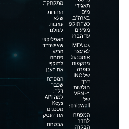
מתקתקת
תאגידי
מים
הזהויות
בארה"ב:
שלא
כשהתוקפים
עוזבות
מגיעים
לעולם
עד הברז
האפליקציה
גם MFA
שאישרתם
לא עצר
הרגע
אותם: גל
פתחה
מתקפות
לתוקף
כופרה
את הענן
של INC
המפתח
דרך
שכבר
חולשות
דלף:
ב- VPN
למה API
של
Keys
SonicWall
מסכנים
המפתח
את העסק
לחדר
אבטחת
הבקרה: