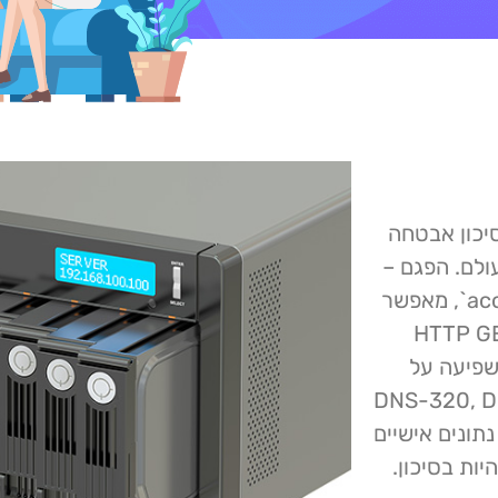
קריטית זוהתה במכשירי D-Link NAS – סיכון אבטחה
רכות ברחבי העולם. הפגם –
פגיעות של החדרת פקודות בסקריפט `account_mgr.cgi`, מאפשר
צע פקודות שרירותיות באמצעות בקשות HTTP GET
שפיעה על
DNS-320, DNS-320LW,
ן נתונים אישיים
ות בסיכון.