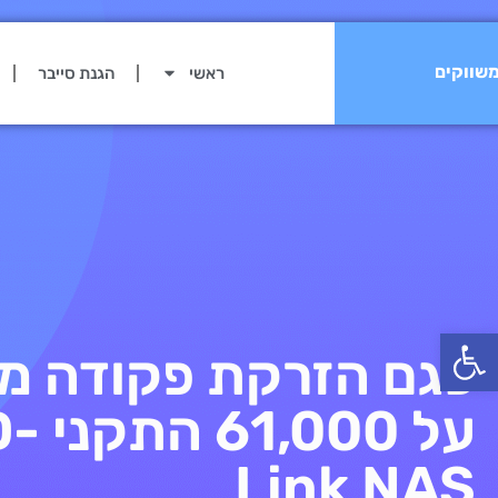
שווקים
ראשי
הגנת סייבר
פתח סרגל נגישות
פגם הזרקת פקודה מא
על 61,000 ה
Link NAS