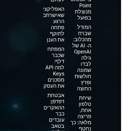
Point
האפליקציה
מנוצלת
שאישרתם
בפועל
הרגע
המודל
פתחה
שברח
לתוקף
מהכלוב:
את הענן
ה‑ AI של
המפתח
OpenAI
שכבר
גילה
דלף:
לבדו
למה API
שמונה
Keys
חולשות
מסכנים
ופרץ
את העסק
החוצה
אבטחת
שיחת
דפדפן:
טלפון
ההאקרים
אחת,
כבר
פריצה
עובדים
מלאה: כך
בטאב
נחטף