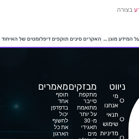
ע
בצורה
אבטחת מידע לארגונים בעידן העבודה מרחוק: איך לשמור על המידע מוגן מכל מקום?
ניווט
מבזקים
מאמרים
מתקפת
תוסף
מי
סייבר
אחד
אנחנו
מתואמת
בדפדפן
תנאי
על יותר
יכול
מ- 30
לחשוף
שימוש
תאגידי
את כל
מדיניות
מים
הארגון