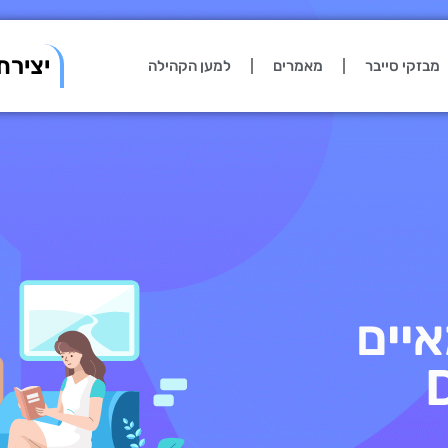
יצירת
מבזקי סייבר
מאמרים
למען הקהילה
יים
תקני D-