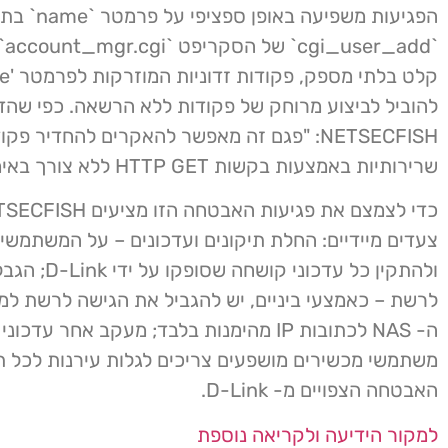
הפגיעות משפיעה בא
`dd
להוביל לביצוע מרוחק של פקודות ללא הרשאה. כפי שהד
NETSECFISH: "פגם זה מאפשר להאקרים להחדיר 
שרירותיות באמצעות בקשות HTTP GET ללא צורך באימות."
צעדים מיידיים: החלת תיקונים ועדכונים – על המשתמשים
ולהתקין כל עדכוני קושחה
לרשת – כאמצעי ביניים, יש להגביל את הגישה לרשת למ
ה- NAS לכתובות IP מהימנות בלבד; מעקב אחר עדכ
משתמשי מכשירים מושפעים צריכים לגלות עירנות לכל תי
האבטחה הצפויים מ- D-Link.
למקור הידיעה ולקריאה נוספת