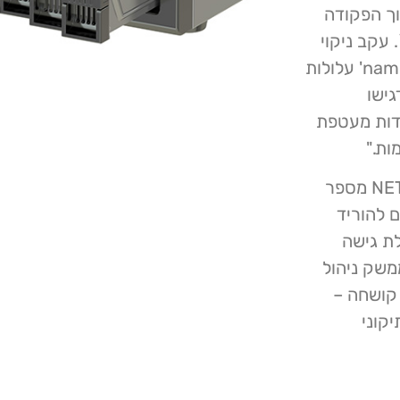
ופן ספציפי על פרמטר `name` בתוך הפקודה
cgi_user_a` של הסקריפט `account_mgr.cgi`. עקב ניקוי
קלט בלתי מספק, פקודות זדוניות המוזרקות לפרמטר 'name' עלולות
גישו
פקודות מעטפת
כדי לצמצם את פגיעות האבטחה הזו מציעים NETSECFISH מספר
 להוריד
 שסופקו על ידי D-Link; הגבלת גישה
משק ניהול
וני קושחה –
קוני