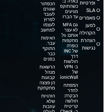
בארה"ב:
ופרטיות
הכפתור
כשהתוקפים
שגורם
SLA
מגיעים
לעובד
עד הברז
מאמרים
לפרוץ
גם MFA
לעצמו
למען
לא עצר
למחשב
הקהילה
אותם: גל
האימות
הצהרת
מתקפות
עבר.
כופרה
נגישות
התוקף
של INC
כבר
דרך
בפנים
חולשות
ב- VPN
הרשאות
של
מנהל
SonicWall
קבועות
הן פצצה
המפתח
מתקתקת
לחדר
הבקרה:
הזהויות
חולשה
שלא
קריטית
עוזבות
ב‑ Check
לעולם