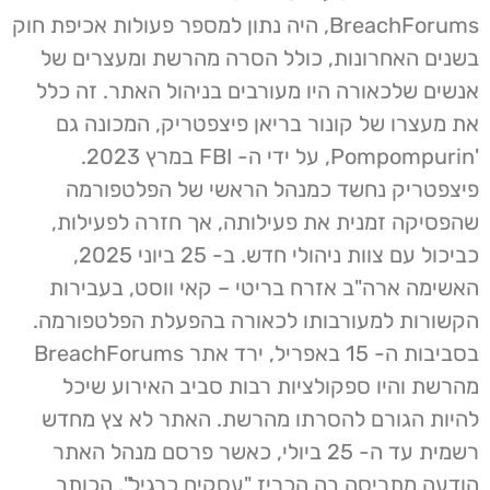
BreachForums, היה נתון למספר פעולות אכיפת חוק
בשנים האחרונות, כולל הסרה מהרשת ומעצרים של
אנשים שלכאורה היו מעורבים בניהול האתר. זה כלל
את מעצרו של קונור בריאן פיצפטריק, המכונה גם
'Pompompurin, על ידי ה- FBI במרץ 2023.
פיצפטריק נחשד כמנהל הראשי של הפלטפורמה
שהפסיקה זמנית את פעילותה, אך חזרה לפעילות,
כביכול עם צוות ניהולי חדש. ב- 25 ביוני 2025,
האשימה ארה"ב אזרח בריטי – קאי ווסט, בעבירות
הקשורות למעורבותו לכאורה בהפעלת הפלטפורמה.
בסביבות ה- 15 באפריל, ירד אתר BreachForums
מהרשת והיו ספקולציות רבות סביב האירוע שיכל
להיות הגורם להסרתו מהרשת. האתר לא צץ מחדש
רשמית עד ה- 25 ביולי, כאשר פרסם מנהל האתר
הודעה מתריסה בה הכריז "עסקים כרגיל". הכותב