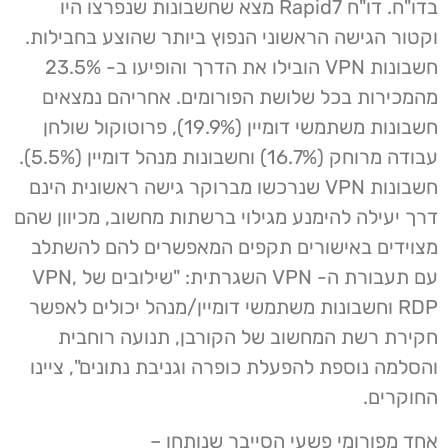
בדו"ח. דו"ח Rapid7 מצא שחשבונות שנפרצו היו
וקטור הגישה הראשוני הנפוץ ביותר שהוצע בחבילות.
חשבונות VPN הובילו את הדרך והופיעו ב- 23.5%
מהמכירות בכל שלושת הפורומים. אחריהם נמצאים
חשבונות משתמשי דומיין (19.9%), פרוטוקול שולחן
עבודה מרוחק (16.7%) וחשבונות מנהל דומיין (5.5%).
חשבונות VPN שנרכשו מברוקר גישה ראשונית הינם
דרך יעילה להימנע מגילוי ברשתות מחשוב, מכיוון שהם
מצוידים באישורים תקפים המאפשרים להם להשתלב
עם תעבורת ה- VPN השגרתית: "שילובים של VPN,
RDP וחשבונות משתמשי דומיין/מנהל יכולים לאפשר
חקירת רשת המחשוב של הקורבן, תנועה רוחבית
והסלמה נוספת להפעלת כופרה וגניבת נתונים", ציינו
החוקרים.
אחד מפורומי פשעי הסייבר שנותחו –