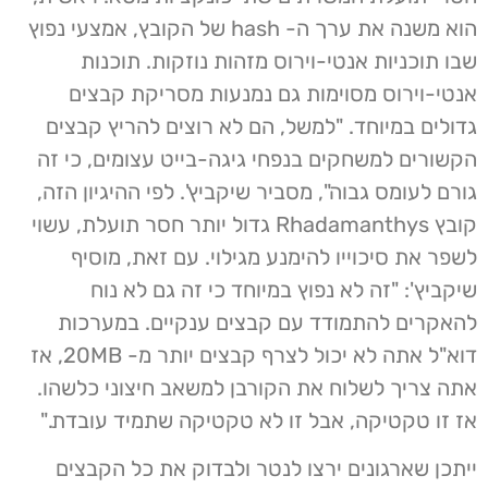
הוא משנה את ערך ה- hash של הקובץ, אמצעי נפוץ
שבו תוכניות אנטי-וירוס מזהות נוזקות. תוכנות
אנטי-וירוס מסוימות גם נמנעות מסריקת קבצים
גדולים במיוחד. "למשל, הם לא רוצים להריץ קבצים
הקשורים למשחקים בנפחי גיגה-בייט עצומים, כי זה
גורם לעומס גבוה", מסביר שיקביץ'. לפי ההיגיון הזה,
קובץ Rhadamanthys גדול יותר חסר תועלת, עשוי
לשפר את סיכוייו להימנע מגילוי. עם זאת, מוסיף
שיקביץ': "זה לא נפוץ במיוחד כי זה גם לא נוח
להאקרים להתמודד עם קבצים ענקיים. במערכות
דוא"ל אתה לא יכול לצרף קבצים יותר מ- 20MB, אז
אתה צריך לשלוח את הקורבן למשאב חיצוני כלשהו.
אז זו טקטיקה, אבל זו לא טקטיקה שתמיד עובדת."
ייתכן שארגונים ירצו לנטר ולבדוק את כל הקבצים