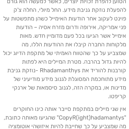
הטוען להפרת זכויות יוצרים, כאשר למעשה הוא גורם
להפעלת נוזקת גניבת מידע. החל מיולי, החלה צ'ק
פוינט לעקוב אחר הודעות האימייל כשהן מתפשטות על
פני אמריקה, אירופה ודרום מזרח אסיה – הודעות
אימייל אשר הגיעו בכל פעם מדומיין חדש. מאות
מלקוחות החברה קיבלו את ההודעות הללו, מה
שמצביע על כך שהטווח האמיתי של מתקפת הדיוג יכול
להיות גדול בהרבה. מטרת המיילים היא לפתות
קורבנות להוריד את Rhadamanthys -נוזקת גניבת
מידע מתוחכמת המסוגלת לגנוב מידע מודיעיני של
מדינות או, במקרה הזה, לגנוב סיסמאות של ארנקי
קריפטו.
אין שני מיילים במתקפת סייבר אותה כינו החוקרים
"CopyR(ight)hadamantys" שהגיעו מאותה כתובת,
מה שמצביע על כך שחייבת להיות איזושהי אוטומציה