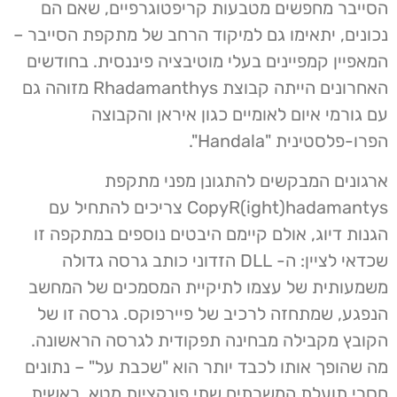
הסייבר מחפשים מטבעות קריפטוגרפיים, שאם הם
נכונים, יתאימו גם למיקוד הרחב של מתקפת הסייבר –
המאפיין קמפיינים בעלי מוטיבציה פיננסית. בחודשים
האחרונים הייתה קבוצת Rhadamanthys מזוהה גם
עם גורמי איום לאומיים כגון איראן והקבוצה
הפרו-פלסטינית "Handala".
ארגונים המבקשים להתגונן מפני מתקפת
CopyR(ight)hadamantys צריכים להתחיל עם
הגנות דיוג, אולם קיימם היבטים נוספים במתקפה זו
שכדאי לציין: ה- DLL הזדוני כותב גרסה גדולה
משמעותית של עצמו לתיקיית המסמכים של המחשב
הנפגע, שמתחזה לרכיב של פיירפוקס. גרסה זו של
הקובץ מקבילה מבחינה תפקודית לגרסה הראשונה.
מה שהופך אותו לכבד יותר הוא "שכבת על" – נתונים
חסרי תועלת המשרתים שתי פונקציות מטא. ראשית,