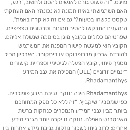
פוינט. "זה פשוט גורם לאנשים להסס ולחשוב, 'רגע,
האם השתמשתי באיזו תמונה לא נכונה? האם העתקתי
טקסט כלשהו בטעות?' גם אם זה לא קרה באמת".
הנמענים התבקשו להסיר תמונות וסרטונים ספציפיים,
שפרטיהם כלולים בקובץ מוגן בסיסמה שנשלח אליהם.
הקובץ הוא למעשה קישור המפנה את המשתמש
להורדת ארכיון מדרופבוקס או דיסקורד. הארכיון מכיל
מסמך פיתוי, קובץ הפעלה לגיטימי וספריית קישורים
דינמיים זדוניים (DLL) המכילה את גנב המידע
Rhadamanthys.
Rhadamanthys הינה נוזקת גניבת מידע פופולרית.
כפי שמסביר שיקביץ', "זה ללא כל ספק המתוחכם
ביותר מבין גנבי המידע הנמכרים כנוזקות ברשת
האינטרנט האפלה. נוזקה זו יקרה יותר מגנבי מידע
אחרים: לרוב ניתן לשכור נוזקות גניבת מידע אחרות בין