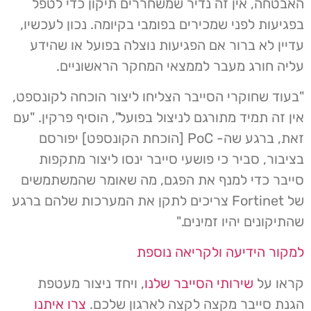
האבטחה, אין זה נדיר שמשחררים תיקון כדי לטפל
בפגיעות לפני שמכירים בפומבי בקיומה. נכון לעכשיו,
עדיין לא ברור אם הפגיעות נוצלה בפועל או שהידע
עליה חורג מעבר לממצאי המחקר הראשוניים.
"בעוד שחוקרי הסייבר הצליחו ליצור הוכחה לקונספט,
אין זה תמיד מתורגם לניצול בפועל", הוסיף פרקין. "עם
זאת, ברגע שה- PoC [הוכחת הקונספט] יפורסם
בציבור, סביר כי פושעי סייבר ינסו ליצור מתקפות
סייבר כדי למנף את הפגם, מה שאומר שהמשתמשים
של Fortinet צריכים לתקן את המערכות שלהם ברגע
שהתיקונים יהיו זמינים."
למקור הידיעה ולקריאה נוספת
קראו על
שירותי הסייבר שלנו
, ויחד ניצור מעטפת
הגנת סייבר מקצה לקצה לארגון שלכם.
צרו איתנו