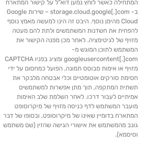
המתחילה כאשר לוחץ נמען דוא"ל על קישור המתארח
ב- storage.cloud.google[.]com – שירות Google
Cloud מהימן נוסף. היבט זה הינו למעשה מאמץ נוסף
להפחית את חשדנות המשתמשים ולתת להם מעטה
מזויף של ​​לגיטימציה. לאחר מכן מפנה הקישור את
המשתמש לתוכן המוגש מ-
googleusercontent[.]com ומציג בפניו CAPTCHA
מזויף או אימות מבוסס תמונה, הפועל כמחסום על ידי
חסימת סורקים אוטומטיים וכלי אבטחה מלבקר את
תשתית המתקפה, תוך מתן אפשרות למשתמשים
אמיתיים לעבור דרכו. לאחר השלמת שלב האימות
מועבר המשתמש לדף כניסה מזויף של מיקרוסופט
המתארח בדומיין שאינו של מיקרוסופט, ובסופו של דבר
גונב מהמשתמש את אישורי הגישה שהזין (שם משתמש
וסיסמא).