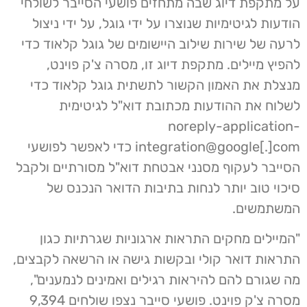
על מתקפת דיוג שבה מתחזים פושעי הסייבר לשולחי
הודעות לגיטימיות שנוצרו על ידי גוגל, על ​​ידי ניצול
לרעה של שירות שילוב היישומים של גוגל קלאוד כדי
להפיץ מיילים. מתקפת דיוג זו, מסרה צ'ק פוינט,
מנצלת את האמון הקשור לתשתית גוגל קלאוד כדי
לשלוח את ההודעות מכתובת דוא"ל לגיטימית
noreply-application-
integration@google[.]com כדי לאפשר לפושעי
הסייבר לעקוף מסנני אבטחת דוא"ל מסורתיים ולקבל
סיכוי טוב יותר לנחות בתיבות הדואר הנכנס של
המשתמשים.
"המיילים מחקים התראות ארגוניות שגרתיות כגון
התראות דואר קולי ובקשות גישה או הרשאה לקבצים,
מה שגורם להם להיראות רגילים ואמינים לנמענים",
מסרה צ'ק פוינט. פושעי סייבר נצפו שולחים 9,394