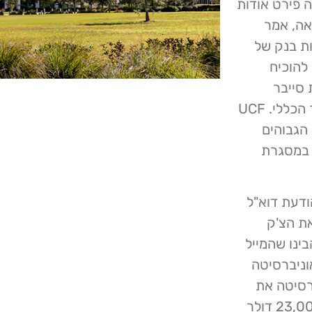
 פירט אודות
אה, אמר
ת בנק של
להוכיח
 סייבר
וטעויות הקשורות לתשלומי ספקים", נכתב בדו"ח המבקר הכללי. UCF
הגבוהים
ש במסגרת
ודעת דוא"ל
ולר ולשלוח את הצ'ק
ינו שהמייל
וכנסה למערכת ה- IT של האוניברסיטה
שרה האוניברסיטה את
הבקשה ושלחה את התשלום המקורי בתוספת צ'ק של 23,000 דולר