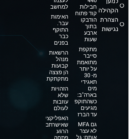
440
לעצמו
למען
חבילות
למחשב
הקהילה
קוד פתוח
האימות
הצהרת
הודבקו
עבר.
בתוך
נגישות
התוקף
ארבע
כבר
שעות
בפנים
מתקפת
הרשאות
סייבר
מנהל
מתואמת
קבועות
על יותר
הן פצצה
מ- 30
מתקתקת
תאגידי
מים
הזהויות
בארה"ב:
שלא
כשהתוקפים
עוזבות
מגיעים
לעולם
עד הברז
האפליקציה
גם MFA
שאישרתם
לא עצר
הרגע
אותם: גל
פתחה