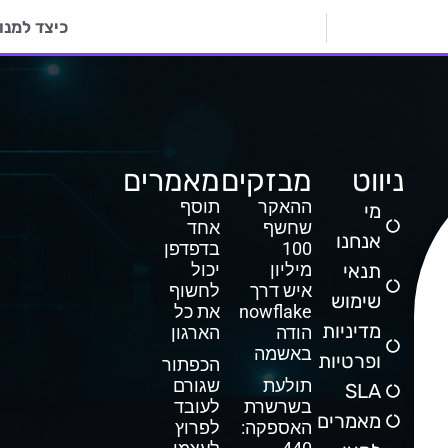
כיצד למנוע פר
ניווט
מבזקים
מאמרים
ההאקר
תוסף
מי
שחשף
אחד
אנחנו
100
בדפדפן
תנאי
מיליון
יכול
איש דרך
לחשוף
שימוש
Snowflake
את כל
מדיניות
הודה
הארגון
באשמה
ופרטיות
הכפתור
תולעת
שגורם
SLA
בשרשרת
לעובד
מאמרים
האספקה:
לפרוץ