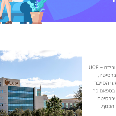
פושעי סייבר גנבו 107,625 דולר מאוניברסיטת מרכז פלורידה – UCF
ברסיטה,
עי הסייבר
 בספאם כך
יברסיטה