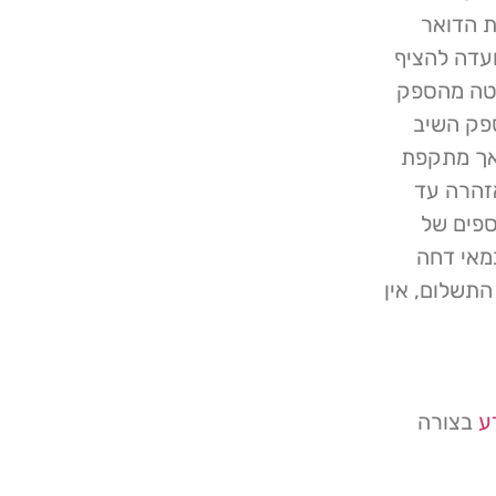
ת הדואר
עדה להציף
האוניברסיטה מהספק
פק השיב
 אך מתקפת
זהרה עד
לקת הכספים של
טה מהבנק לשלוח את הכסף בחזרה. ב- 22 במאי דחה
תשלום, אין
ע
בצורה