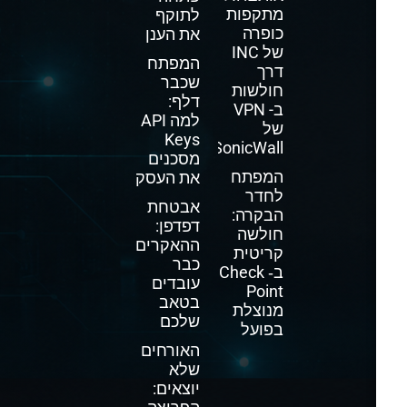
מתקפות
לתוקף
כופרה
את הענן
של INC
המפתח
דרך
שכבר
חולשות
דלף:
ב- VPN
למה API
של
Keys
SonicWall
מסכנים
המפתח
את העסק
לחדר
אבטחת
הבקרה:
דפדפן:
חולשה
ההאקרים
קריטית
כבר
ב‑ Check
עובדים
Point
בטאב
מנוצלת
שלכם
בפועל
האורחים
שלא
יוצאים: