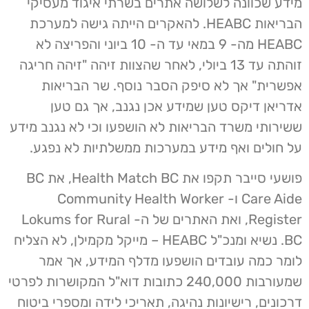
מידע שכוונה לשלושה אתרים בשרתי איגוד מעסיקי
הבריאות HEABC. להאקרים הייתה גישה למערכת
HEABC מה- 9 במאי עד ה- 10 ביוני והפריצה לא
זוהתה עד 13 ביולי, לאחר שהצוות זיהה "זיהה חריגה
אפשרית" אך לא סיפק הסבר נוסף. שר הבריאות
אדריאן דיקס טען שמידע אכן נגנב, אך גם טען
ששירותי משרד הבריאות לא הושפעו וכי לא נגנב מידע
על חולים ואף מידע במערכות ממשלתיות לא נפגע.
פושעי סייבר תקפו את Health Match BC, את BC
Care Aide ו- Community Health Worker
Register, ואת האתרים של ה- Lokums for Rural
BC. נשיא ומנכ"ל HEABC – מייקל מקמילן, לא הצליח
לומר כמה עובדים הושפעו מדלף המידע, אך אמר
שמעורבות 240,000 כתובות דוא"ל המקושרות לפרטי
דרכונים, רישיונות נהיגה, תאריכי לידה ומספרי ביטוח