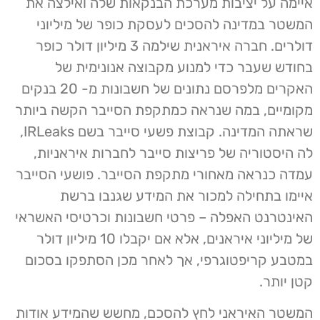
איימה על יציבות מערכת הבנקאות שלה ואילצה את
המשטר במדינה להסכים לעסקת כופר של מיליוני
דולרים. חברה איראנית שילמה 3 מיליון דולר כופר
בחודש שעבר כדי למנוע מקבוצה אנונימית של
האקרים מלפרסם נתונים של חשבונות מ- 20 בנקים
מקומיים, במה שנראה כמתקפת הסייבר הקשה ביותר
שראתה המדינה. קבוצת פשעי סייבר בשם IRLeaks,
לה היסטוריה של פריצות סייבר לחברות איראניות,
עמדה כנראה מאחורי מתקפת הסייבר. פושעי הסייבר
איימו בתחילה למכור את המידע שגנבו ברשת
האינטרנט האפלה – פרטי חשבונות וכרטיסי האשראי
של מיליוני איראנים, אלא אם יקבלו 10 מיליון דולר
במטבע קריפטוגרפי, אך לאחר מכן הסתפקו בסכום
קטן יותר.
המשטר האיראני לחץ להסכם, מחשש שהמידע אודות