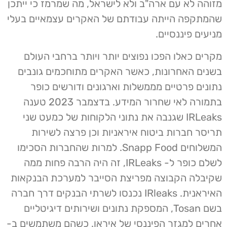
מזוהה לא עם ארה"ב ולא לישראל, מה שמרמז כי ייתכן
שהמתקפה הייתה עבודתם של האקרים עצמאיים בעלי
מניעים פיננסיים.
מקרים כאלו הפכו נפוצים יותר ויותר ברחבי העולם
בשנים האחרונות, כאשר האקרים מתוחכמים גונבים
נתונים פרטיים מממשלות וארגונים ודורשים כופר
בתמורה לאי שחרור המידע. בדצמבר 2023 טענה
IRLeaks שגנבה את נתוני הלקוחות של כמעט שני
תריסר חברות ביטוח איראניות וכן פרצה לשירות
המשלוחים Snapp Food. למרות שהחברות הסכימו
לשלם כופר ל- IRLeaks, זה היה הרבה פחות ממה
שקיבלה הקבוצה מפריצת הסייבר למערכת הבנקאות
האיראנית. IRleaks נכנסו לשרתי הבנקים דרך חברה
בשם Tosan, המספקת נתונים ושירותים דיגיטליים
אחרים למגזר הפיננסי של איראן. כשהם משתמשים ב-