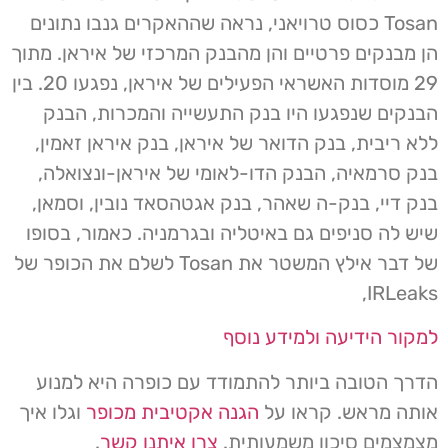
Tosan כסוס טרויאני, נראה שההאקרים גנבו נתונים
הן מבנקים פרטיים והן מהבנק המרכזי של איראן. מתוך
29 מוסדות האשראי הפעילים של איראן, נפגעו 20. בין
הבנקים שנפגעו היו בנק התעשייה והמכרות, הבנק
ללא ריבית, בנק הדואר של איראן, בנק איראן זאמין,
בנק סרמאיה, הבנק הדו-לאומי של איראן-ונצואלה,
בנק דיי, בנק-ה שאהר, בנק אגטהסאד נובין, וסמאן,
שיש לה סניפים גם באיטליה ובגרמניה. כאמור, בסופו
של דבר אילץ המשטר את Tosan לשלם את הכופר של
IRLeaks,
למקור הידיעה ולמידע נוסף
הדרך הטובה ביותר להתמודד עם כופרה היא למנוע
אותה מראש. קראו על
הגנה אקטיבית מכופר
וגלו איך
מצמצמים סיכון משמעותית.
צרו איתנו קשר
.