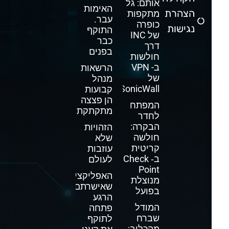
אותם: גל
האימות
הצהרת
מתקפות
עבר.
כופרה
נגישות
התוקף
של INC
כבר
דרך
בפנים
חולשות
ב- VPN
הרשאות
של
מנהל
SonicWall
קבועות
הן פצצה
המפתח
מתקתקת
לחדר
הבקרה:
הזהויות
חולשה
שלא
קריטית
עוזבות
ב‑ Check
לעולם
Point
האפליקציה
מנוצלת
שאישרתם
בפועל
הרגע
המודל
פתחה
שברח
לתוקף
מהכלוב: