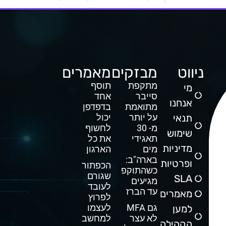
ניווט
מבזקים
מאמרים
מתקפת
תוסף
מי
סייבר
אחד
אנחנו
מתואמת
בדפדפן
תנאי
על יותר
יכול
מ- 30
לחשוף
שימוש
תאגידי
את כל
מדיניות
מים
הארגון
בארה"ב:
ופרטיות
הכפתור
כשהתוקפים
שגורם
SLA
מגיעים
לעובד
עד הברז
מאמרים
לפרוץ
גם MFA
לעצמו
למען
לא עצר
למחשב
הקהילה