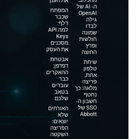
את הענן
ה‑ AI של
המפתח
OpenAI
שכבר
גילה
דלף:
לבדו
למה API
שמונה
Keys
חולשות
מסכנים
ופרץ
את העסק
החוצה
אבטחת
שיחת
דפדפן:
טלפון
ההאקרים
אחת,
כבר
פריצה
עובדים
מלאה: כך
בטאב
נחטף
שלכם
חשבון ה‑
SSO של
האורחים
Abbott
שלא
יוצאים:
הפריצה
השקטה