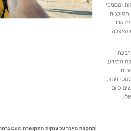
ות ומסמכי
 הסוכנות
 כי מסמכים אלו
 האפלה
Corriere de", מלון ארבעת
ם מגניבת המידע.
השיגו גישה ל- 38,000 מסמכים.
כי זיהוי,
ים כיום
לו.