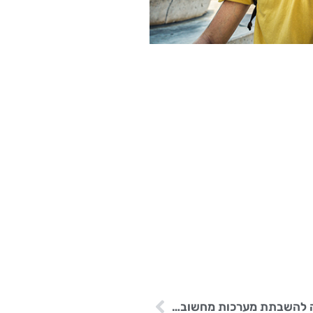
מתקפת סייבר על ענקית התקשורת Colt גרמה להשבתת מערכות מחשוב של החברה