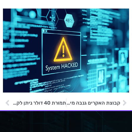
קבוצת האקרים גנבה מידע של אורחי מלונות מאתרי נופש איטלקיים
תמורת 40 דולר ניתן לקנות ברשת האינטרנט האפלה חשבונות דוא"ל משטרתיים וממשלתיים גנובים