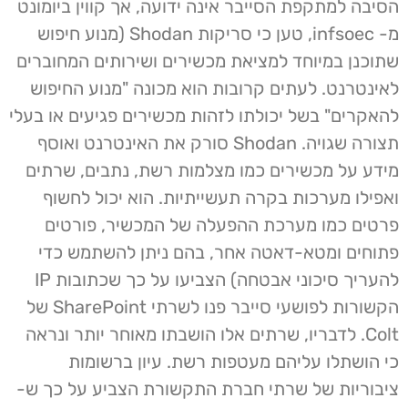
הסיבה למתקפת הסייבר אינה ידועה, אך קווין ביומונט
מ- infsoec, טען כי סריקות Shodan (מנוע חיפוש
שתוכנן במיוחד למציאת מכשירים ושירותים המחוברים
לאינטרנט. לעתים קרובות הוא מכונה "מנוע החיפוש
להאקרים" בשל יכולתו לזהות מכשירים פגיעים או בעלי
תצורה שגויה. Shodan סורק את האינטרנט ואוסף
מידע על מכשירים כמו מצלמות רשת, נתבים, שרתים
ואפילו מערכות בקרה תעשייתיות. הוא יכול לחשוף
פרטים כמו מערכת ההפעלה של המכשיר, פורטים
פתוחים ומטא-דאטה אחר, בהם ניתן להשתמש כדי
להעריך סיכוני אבטחה) הצביעו על כך שכתובות IP
הקשורות לפושעי סייבר פנו לשרתי SharePoint של
Colt. לדבריו, שרתים אלו הושבתו מאוחר יותר ונראה
כי הושתלו עליהם מעטפות רשת. עיון ברשומות
ציבוריות של שרתי חברת התקשורת הצביע על כך ש-