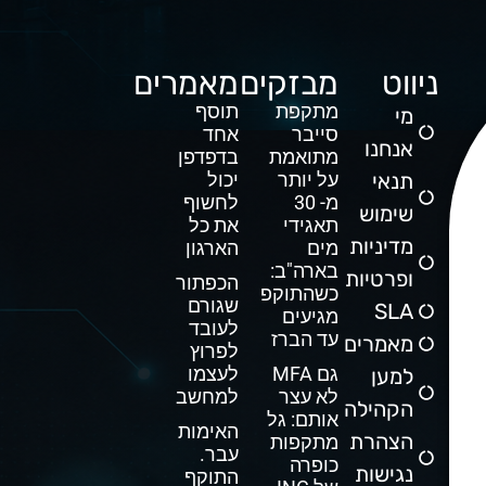
ניווט
מבזקים
מאמרים
מתקפת
תוסף
מי
סייבר
אחד
אנחנו
מתואמת
בדפדפן
תנאי
על יותר
יכול
מ- 30
לחשוף
שימוש
תאגידי
את כל
מדיניות
מים
הארגון
בארה"ב:
ופרטיות
הכפתור
כשהתוקפים
שגורם
SLA
מגיעים
לעובד
עד הברז
מאמרים
לפרוץ
גם MFA
לעצמו
למען
לא עצר
למחשב
הקהילה
אותם: גל
האימות
הצהרת
מתקפות
עבר.
כופרה
נגישות
התוקף