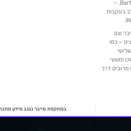
הייתה מטרה של Qilin באוקטובר, Bartek Ingredients Inc. –
"ב בעקבות
בר וגם
ים – כמו
 צד שלישי
כן פושעי
 מרובים דרך
במתקפת סייבר נגנב מידע מחבר