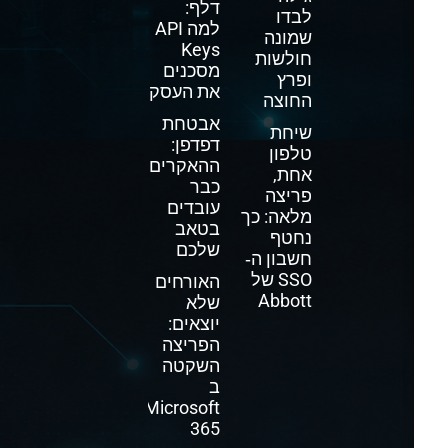
דלף:
לבדו
למה API
שמונה
Keys
חולשות
מסכנים
ופרץ
את העסק
החוצה
אבטחת
שיחת
דפדפן:
טלפון
ההאקרים
אחת,
כבר
פריצה
עובדים
מלאה: כך
בטאב
נחטף
שלכם
חשבון ה‑
SSO של
האורחים
Abbott
שלא
יוצאים:
הפריצה
השקטה
ב
Microsoft
365