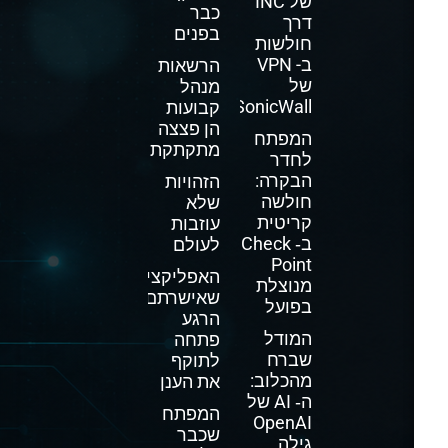
של INC
כבר
דרך
בפנים
חולשות
ב- VPN
הרשאות
של
מנהל
SonicWall
קבועות
הן פצצה
המפתח
מתקתקת
לחדר
הבקרה:
הזהויות
חולשה
שלא
קריטית
עוזבות
ב‑ Check
לעולם
Point
האפליקציה
מנוצלת
שאישרתם
בפועל
הרגע
המודל
פתחה
שברח
לתוקף
מהכלוב:
את הענן
ה‑ AI של
המפתח
OpenAI
שכבר
גילה