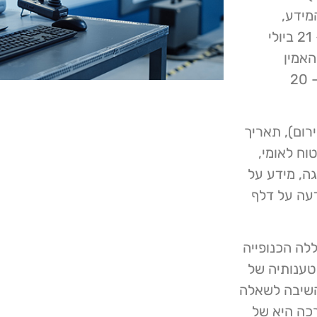
 JASCO על דלף המידע,
התגלתה גישה בלתי מורשית למערכות המחשוב שלה ב- 21 ביולי
האמין
שמעורב מידע אישי כלשהו בדלף המידע, אך בסביבות ה- 20
רום), תאריך
וח לאומי,
נהיגה, מידע על
תושבי ארה"ב הודעה על דלף
המידע, כללה הכנופייה
ת. JASCO לא הגיבה לטענותיה של
לא השיבה לשאלה
כה היא של