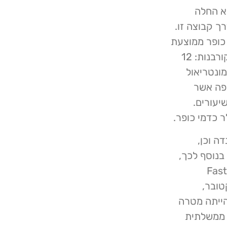
ים לקבוצת הכופרה Vice Society והיא החלה
 מאושרות דרך קבוצה זו.
צרו דרישת כופר ממוצעת
של 1.09 מיליון דולר. השנה גבתה Rhysida סך של 78 קורבנות: 12
מונטריאול
פה אשר
יעורים.
קנדה וכן,
שרו. בנוסף לכך,
אישרו החברות הבאות מתקפות במהלך החודש האחרון: Fast
ייתה מטרה של Play באוקטובר,
בריאות הייתה מטרה
Ville de Mon – סוכנות ממשלתית