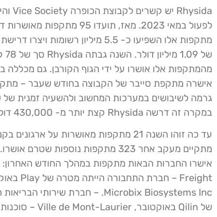
Rhysida יש ​​קשר
לפעול במאי 2023. מאז, תועדו 95 מתקפות
מתקפות אלו השפיעו כ- 5.5 מיליון רשומות וי
מהמתקפות אלו אושרו על ידי הגוף הקורבן. גם מכללה ב
אישרה מתקפת סייבר של הקבוצה בחודש שעבר – מתק
גרמה לשיבושים במערכות המחשוב ולהשעיה זמנית של ש
במקרה זה דרשה Rhysida קצת יותר מ- 430,000 דולר כדמי כופר.
עד כה זוהו השנה 21 מתקפות מאושרות על ארגונים ב
מתקיים מעקב אחר 323 מתקפות נוספות שטרם או
Freight – חברת התחבורה ה
Microbix Biosystems Inc. – חברת שירותי ה
של Qilin באוקטובר, t-Laurier