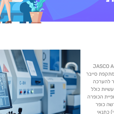
JASCO Applied Scien
 מתקפת סייבר
ומחקר להערכה
שיות כולל
ופיית הכופרה
רשה כופר
ליון דולר קנדי) כתנאי