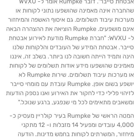
אבטחת סייבר". דובר Rumpke אומר ל- WVXU
שהחברה אינה מאמינה שהושפעו נתוני לקוחות או
מערכות עיבוד תשלומים. גם איסוף האשפה והמיחזור
אינם מושפעים. Rumpke הוציאה את ההצהרה הבאה
ל- WVXU: "חברת Rumpke מודעת לאירוע אבטחת
סייבר. אבטחת המידע של העובדים והלקוחות שלנו
הינה ותמיד הייתה חשובה לנו ביותר. בשלב זה, איננו
מאמינים שהושפעו מידע אודות תשלומים של לקוחות
או מערכות עיבוד תשלומים. שירות Rumpke לא
יושפע בשום אופן. Rumpke עובדת עם מומחי סייבר
לזיהוי פלילי כדי לחקור את האירוע ואנו נספק הודעות
ומשאבים מתאימים לכל מי שנפגע, ברגע שנוכל."
המטה הראשי של Rumpke בעיר קולריין מעסיק כ-
4,000 עובדים ומפעיל 14 מזבלות ו- 12 מתקני
מיחזור, המשרתים לקוחות בחמש מדינות. הודעה