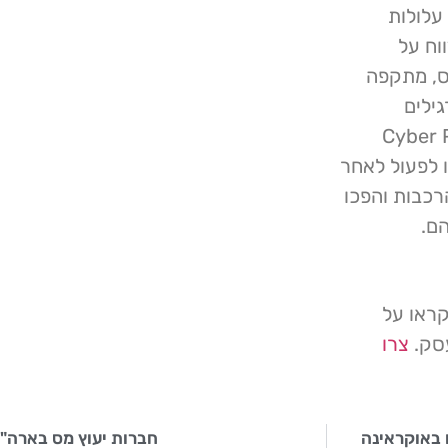
עלולות
וח על
ס, מתקפה
ילים
בלארוסי Cyber Partisans
 לפעול לאחר
רכבות והפכו
הם.
קראו על
עסק.
צרו
חברות יעוץ מס בארה"ב ש