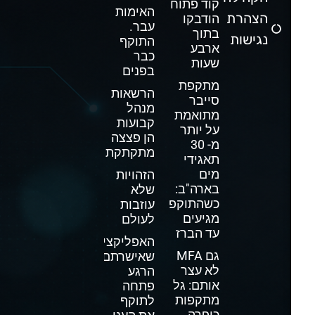
קוד פתוח
האימות
הצהרת
הודבקו
עבר.
בתוך
נגישות
התוקף
ארבע
כבר
שעות
בפנים
מתקפת
הרשאות
סייבר
מנהל
מתואמת
קבועות
על יותר
הן פצצה
מ- 30
מתקתקת
תאגידי
מים
הזהויות
בארה"ב:
שלא
כשהתוקפים
עוזבות
מגיעים
לעולם
עד הברז
האפליקציה
גם MFA
שאישרתם
לא עצר
הרגע
אותם: גל
פתחה
מתקפות
לתוקף
כופרה