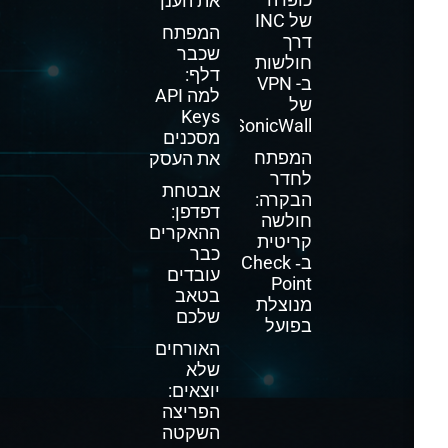
את הענן
של INC
המפתח
דרך
שכבר
חולשות
דלף:
ב- VPN
למה API
של
Keys
SonicWall
מסכנים
המפתח
את העסק
לחדר
אבטחת
הבקרה:
דפדפן:
חולשה
ההאקרים
קריטית
כבר
ב‑ Check
עובדים
Point
בטאב
מנוצלת
שלכם
בפועל
האורחים
שלא
יוצאים:
הפריצה
השקטה