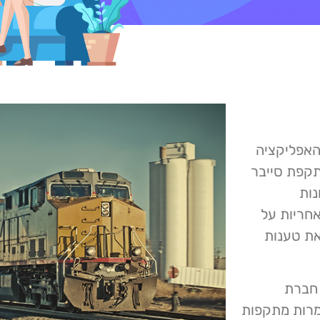
 דיווחה האתר והאפליקציה
קפת סייבר
נות
טים האוקראיני IT Army לקח אחריות על
את טענות
ך חברת
מרות מתקפות