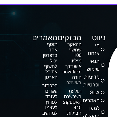
ניווט
מבזקים
מאמרים
ההאקר
תוסף
מי
שחשף
אחד
אנחנו
100
בדפדפן
תנאי
מיליון
יכול
איש דרך
לחשוף
שימוש
Snowflake
את כל
מדיניות
הודה
הארגון
באשמה
ופרטיות
הכפתור
תולעת
שגורם
SLA
בשרשרת
לעובד
מאמרים
האספקה:
לפרוץ
440
לעצמו
למען
חבילות
למחשב
הקהילה