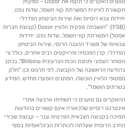
טוענים האקרים כי תקפו את Dozor – ספקית
תקשורת לוויינית המשרתת קווי חשמל, שדות נפט,
יחידות צבא רוסיות ואת שירות הביטחון הפדרלי
(FSB): "הושבתה ספקית הלוויין Dozor (קבוצת חברות
אמטל) המשרתת קווי חשמל, שדות נפט, יחידות
צבאיות של משרד ההגנה הרוסי, שירות הביטחון
הפדרלי, קרן הפנסיה ופרויקטים רבים אחרים, כולל צי
הסוחר הצפוני ותחנת הכוח הגרעינית Bilibino", נכתב
בהודעה הראשונה של הקבוצה, לפי תרגום וכן: "חלק
ממסופי הלוויין הוכשלו, המתגים הופעלו מחדש, המידע
בשרתים הושמד".
ההאקרים גם טוענים כי השחיתו ארבעה אתרי
אינטרנט רוסיים שלכאורה אינם קשורים בהודעות
תמיכה בקבוצה הצבאית הפרטית וגנר – קבוצת שכירי
החרב הרוסית שעלתה לכותרות הבינלאומיות בסוף