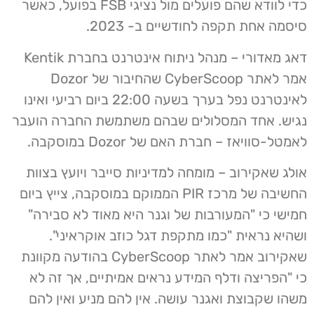
כדי לוודא שהם פועלים מול נציגי FSB בפועל, כאשר
סיסמה אחת תקפה לחודשיים ב- 2023.
דאג מאדורי – מנהל ניתוח אינטרנט בחברת Kentik
אמר לאתר CyberScoop שהחיבור של Dozor
לאינטרנט נפל בערך בשעה 22:00 ביום רביעי ואינו
נגיש. אחד המסלולים שבהם משתמשת החברה הועבר
לאמטל-סוויאז – חברת האם של Dozor במוסקבה.
אולג שאקירוב – מומחה למדיניות סייבר ויועץ בצוות
החשיבה של מרכז PIR הממוקם במוסקבה, צייץ ביום
חמישי כי "המעורבות של וגנר היא מאוד לא סבירה"
ושהיא נראית "כמו מתקפת דגל כוזב אוקראיני".
שאקירוב אמר לאתר CyberScoop בהודעה מקוונת
כי "הפריצה ודלף המידע נראים אמיתיים, אך זה לא
משהו שקבוצת ואגנר עושה. אין להם מניע ואין להם