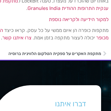
באותו יום שהוכרז על מעצרו, טענה LockBit ל
מתקפת כ
ענקית התרופות ההודית Granules India
.
למקור הידיעה ולקריאה נוספת
מתקפות כופרה הן איום ממשי על כל עסק. קראו כיצד
הג
מכופר
יכולה לעצור מתקפה בזמן אמת.
צרו איתנו קשר
.
מתקפת האקרים על ספקית הטלקום הלווינית ברוסיה
דברו איתנו