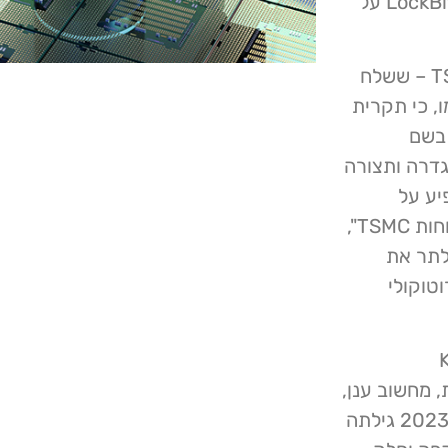
יפורסמו גם נקודות כניסה לרשת וכן פרטי גישה", כתבו LockBit על
בהצהרה שניתנה לאתר TechCrunch, אישר דובר TSMC – ששלח
ו, כי תקרית
ת סייבר באחת מספקיות חומרת ה- IT של TSMC בשם
טי להגדרה ותצורה
יע על
הפעילות העסקית של TSMC וגם לא פגע במידע של לקוחות TSMC",
 כי לאחר התקרית הפסיקה TSMC לאלתר את
IT, בהתאם לפרוטוקולי
Kinma
חה ברשתות, מחשוב ענן,
אחסון, אבטחה וניהול מסדי נתונים: "בבוקר ה- 29 ביוני 2023 גילתה