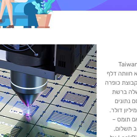
Taiwan
יא חוותה דלף
חר שנרשמה כקורבן קבוצת הכופרה LockBit. קבוצת כופרה
אתר הדלפות שלה ברשת
 נתונים
נבו מהחברה, אלא אם זו תשלם דרישת כופר של 70 מיליון דולר.
אם תומס –
מקרה של סירוב תשלום,