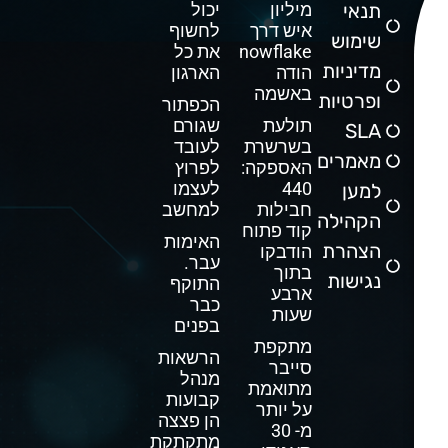
תנאי
מיליון
יכול
איש דרך
לחשוף
שימוש
Snowflake
את כל
מדיניות
הודה
הארגון
באשמה
ופרטיות
הכפתור
תולעת
שגורם
SLA
בשרשרת
לעובד
מאמרים
האספקה:
לפרוץ
440
לעצמו
למען
חבילות
למחשב
הקהילה
קוד פתוח
האימות
הצהרת
הודבקו
עבר.
בתוך
נגישות
התוקף
ארבע
כבר
שעות
בפנים
מתקפת
הרשאות
סייבר
מנהל
מתואמת
קבועות
על יותר
הן פצצה
מ- 30
מתקתקת