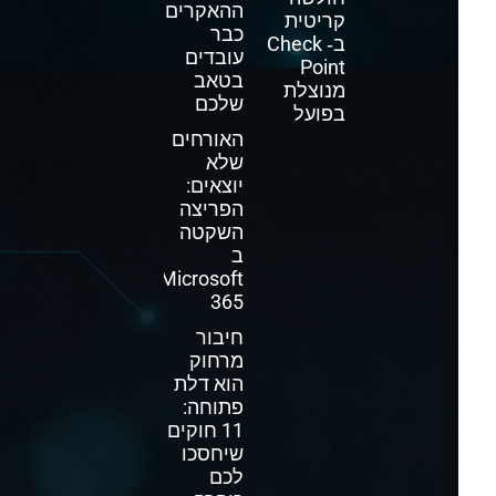
ההאקרים
קריטית
כבר
ב‑ Check
עובדים
Point
בטאב
מנוצלת
שלכם
בפועל
האורחים
שלא
יוצאים:
הפריצה
השקטה
ב
Microsoft
365
חיבור
מרחוק
הוא דלת
פתוחה:
11 חוקים
שיחסכו
לכם