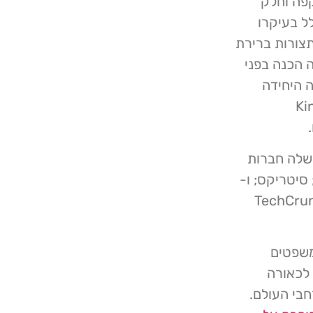
פה וחלק
שדלף כלל בעיקרו
צורות ברירת
לותה הכנה בפני
ייתה השותפה היחידה
– סגן נשיא Kinmax
י בין השותפים שלה חברות
; מיקרוסופט; סיטריקס; ו-
 מהארגונים לא הגיב לשאלות של TechCrunch
משפטים
 לכאורה
ה"ב וברחבי העולם.