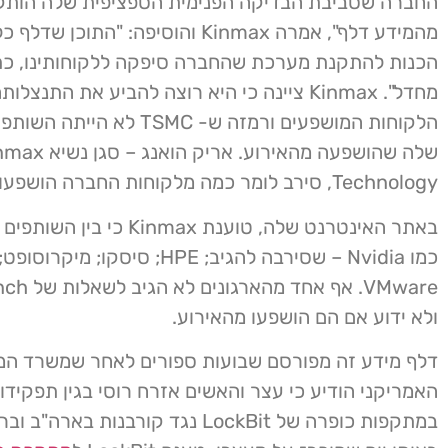
החברה שסביבת הבדיקה הפנימית הספציפית שלה הותק
מהמידע דלף", אמרה Kinmax והוסיפה: "התוכן 
הכנות להתקנת מערכת שהחברה סיפקה ללקוחותינו, כת
מחדל". Kinmax ציינה כי היא רוצה להביע את התנצ
הלקוחות המושפעים ורמזה ש- TSMC לא ה
שלה שהושפעה מהאירוע. אריק הואנג 
Technology, סירב לומר כמה מלקוחות החברה הושפעו.
באתר האינטרנט שלה, טוענת Kinmax כ
כמו Nvidia – שסירבה להגיב; HPE; סיסקו
VMware. אף אחד
ולא ידוע אם הם הושפעו מהאירוע.
דלף מידע זה מפורסם שבועות ספורים לאחר שמשרד ה
האמריקני הודיע כי עצר והאשים אזרח רוסי בגין תפקידו
במתקפות כופרה של LockBit נגד קורבנות באר