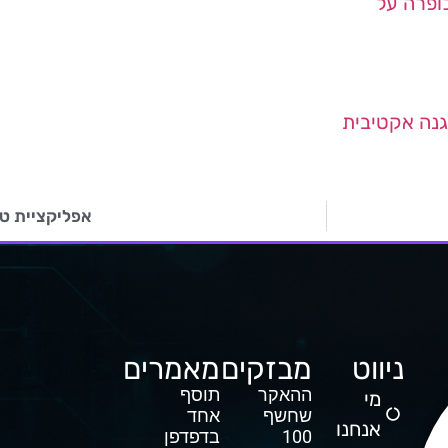
ופרה על
נה אקטיבית
אפליקציית טל
ניווט
מבזקים
מאמרים
ההאקר
תוסף
מי
שחשף
אחד
אנחנו
100
בדפדפן