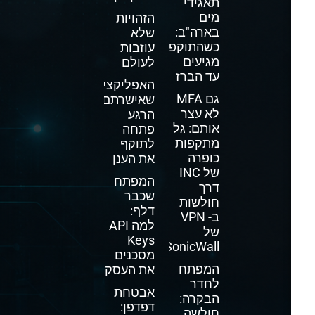
תאגידי
מים
הזהויות
בארה"ב:
שלא
כשהתוקפים
עוזבות
מגיעים
לעולם
עד הברז
האפליקציה
גם MFA
שאישרתם
לא עצר
הרגע
אותם: גל
פתחה
מתקפות
לתוקף
כופרה
את הענן
של INC
המפתח
דרך
שכבר
חולשות
דלף:
ב- VPN
למה API
של
Keys
SonicWall
מסכנים
המפתח
את העסק
לחדר
אבטחת
הבקרה:
דפדפן:
חולשה