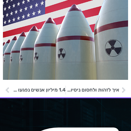
איך לזהות ולחסום ניסיונות פישינג מתוחכמים עוד לפני שהעובדים פותחים את המייל
1.4 מיליון אנשים נפגעו בעקבות דלף מידע של ענקית הביטוח Allianz Life